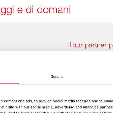
 oggi e di domani
Il tuo partner p
cinesi
I ricambi giusti
cambia rapida
Details
I produttori cinesi di veico
automobilistico a livello m
proattivo e basato sulla tec
e content and ads, to provide social media features and to analy
gamma in rapida crescita di
 our site with our social media, advertising and analytics partn
coprendo i modelli e le tec