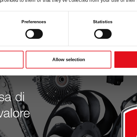
 provided to them or that they’ve collected from your use of their
Basata su dati verificati e
gamma aiuta officine e gros
Preferences
Statistics
Scopri ora
Allow selection
sa di
 valore