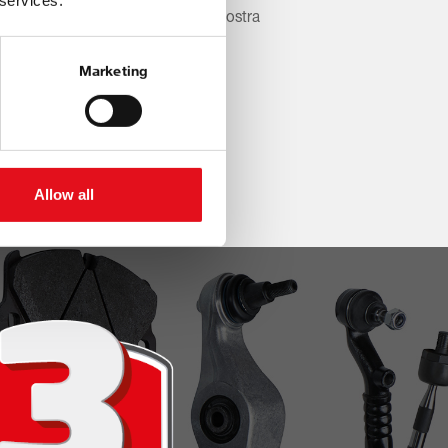
 services.
 una reale domanda di mercato, la nostra
sisti a rimanere un passo avanti.
Marketing
Allow all