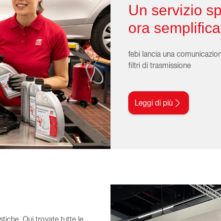
Un servizio s
ora semplifica
febi lancia una comunicazione
filtri di trasmissione
Leggi di più
tiche. Qui trovate tutte le