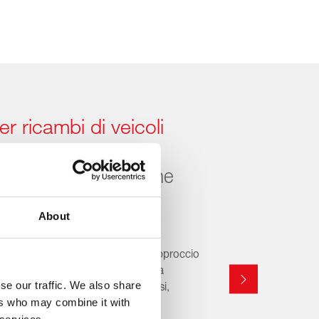
er ricambi di veicoli
 per un parco auto che
mente
About
li stanno rimodellando il mercato
ondiale – e febi è pronta. Con un approccio
nologia originale, febi offre già una
se our traffic. We also share
 pezzi di ricambio per veicoli cinesi,
ers who may combine it with
nologie più recenti.