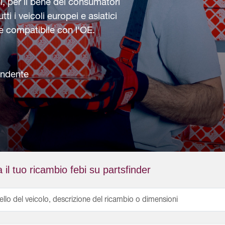
i, per il bene dei consumatori
tti i veicoli europei e asiatici
 e compatibile con l'OE.
endente
 il tuo ricambio febi su partsfinder