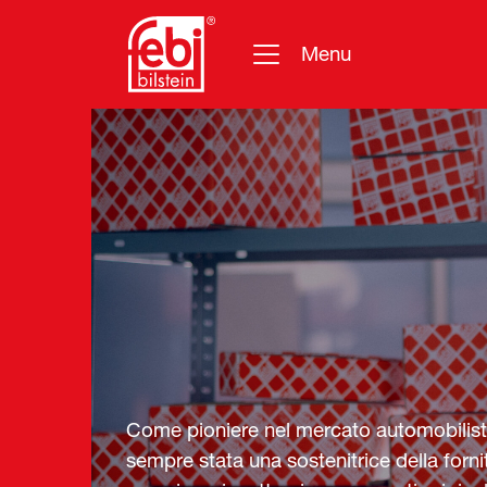
Menu
Vai al contenuto principale
Come pioniere nel mercato automobilisti
sempre stata una sostenitrice della fornit