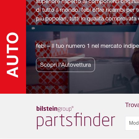
superiore rispetto ai componenti original
di tutto il mondo. febi offre ricambi per tu
più popolari, tutti in qualità comprovata
AUTO
febi – Il tuo numero 1 nel mercato indip
Scopri l'Autovettura
Trova