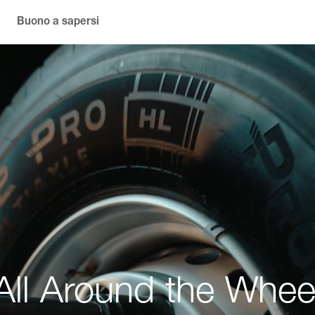
Buono a sapersi
All Around the Whee