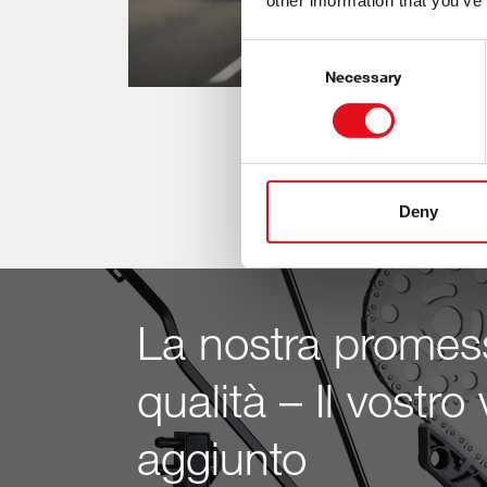
other information that you’ve
Consent
Selection
Necessary
Deny
La nostra promes
qualità – Il vostro
aggiunto