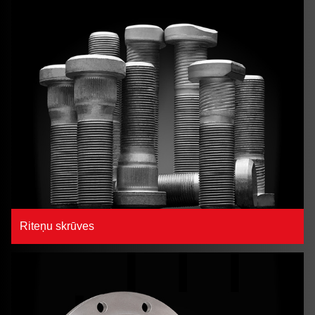
Riteņu skrūves