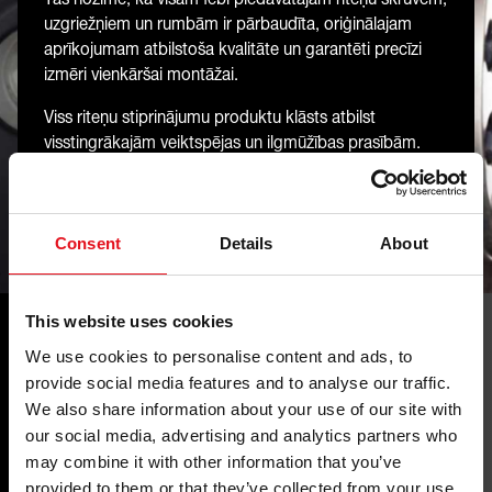
uzgriežņiem un rumbām ir pārbaudīta, oriģinālajam
aprīkojumam atbilstoša kvalitāte un garantēti precīzi
izmēri vienkāršai montāžai.
Viss riteņu stiprinājumu produktu klāsts atbilst
visstingrākajām veiktspējas un ilgmūžības prasībām.
Vienalga, vai runa ir par alumīnija vai tērauda diskiem,
febi vienmēr piedāvā pareizos riteņu stiprinājumu
produktus.
Consent
Details
About
This website uses cookies
We use cookies to personalise content and ads, to
provide social media features and to analyse our traffic.
We also share information about your use of our site with
Jūsu ieguvumi
our social media, advertising and analytics partners who
may combine it with other information that you’ve
provided to them or that they’ve collected from your use