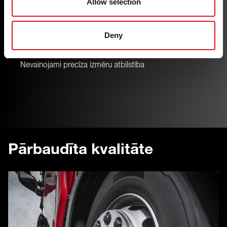
Allow selection
Deny
Precīza atbilstība
Nevainojami precīza izmēru atbilstība
Pārbaudīta kvalitāte