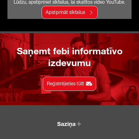
Lūdzu, apstipriniet sīkfailus, lai skatītos video YouTube.
Apstiprināt sīkfailus
Saņemt febi informatīvo
izdevumu
Reģistrējieties tūlīt
Saziņa