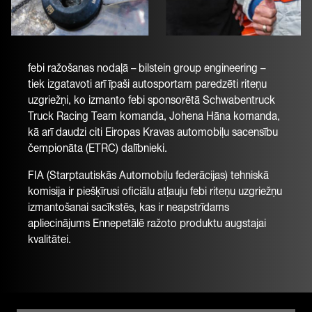
febi ražošanas nodaļā – bilstein group engineering –
tiek izgatavoti arī īpaši autosportam paredzēti riteņu
uzgriežņi, ko izmanto febi sponsorētā Schwabentruck
Truck Racing Team komanda, Johena Hāna komanda,
kā arī daudzi citi Eiropas Kravas automobiļu sacensību
čempionāta (ETRC) dalībnieki.
FIA (Starptautiskās Automobiļu federācijas) tehniskā
komisija ir piešķīrusi oficiālu atļauju febi
riteņu uzgriežņu
izmantošanai sacīkstēs, kas ir neapstrīdams
apliecinājums Ennepetālē ražoto produktu augstajai
kvalitātei.