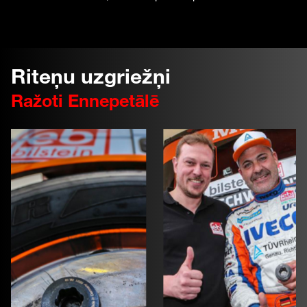
Riteņu uzgriežņi
Ražoti Ennepetālē