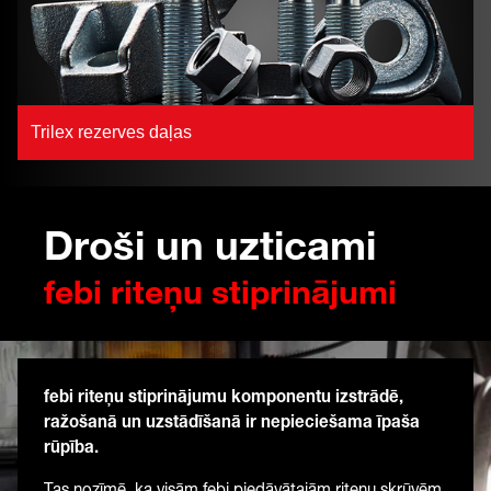
Trilex rezerves daļas
Droši un uzticami
febi riteņu stiprinājumi
febi riteņu stiprinājumu komponentu izstrādē,
ražošanā un uzstādīšanā ir nepieciešama īpaša
rūpība.
Tas nozīmē, ka visām febi piedāvātajām riteņu skrūvēm,