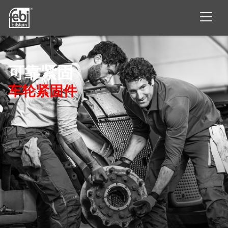
跳至主要内容
可靠紧固
车轮紧固件