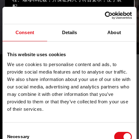
配。
整个车轮紧固件系列都能满足对性能和使用寿命的高
要求。无论是铝轮辋还是钢轮辋，febi 总能提供合适
Consent
Details
About
的车轮紧固件
This website uses cookies
We use cookies to personalise content and ads, to
provide social media features and to analyse our traffic.
We also share information about your use of our site with
our social media, advertising and analytics partners who
您的优势
may combine it with other information that you’ve
provided to them or that they’ve collected from your use
of their services.
Consent
Necessary
Selection