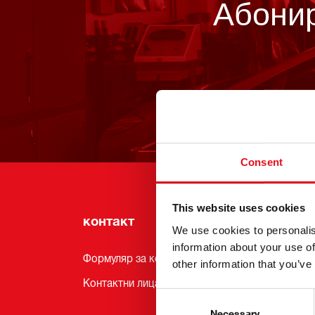
Абонир
Consent
This website uses cookies
контакт
Инф
We use cookies to personalis
information about your use of
Формуляр за контакт
Новин
other information that you’ve
Контактни лица
Услуги
Consent
Абона
Selection
Necessary