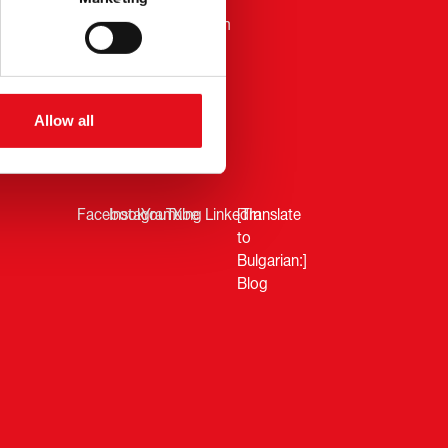
Whistleblower Platform
Allow all
Follow us
Facebook
Instagram
YouTube
Xing
LinkedIn
[Translate
to
Bulgarian:]
Blog