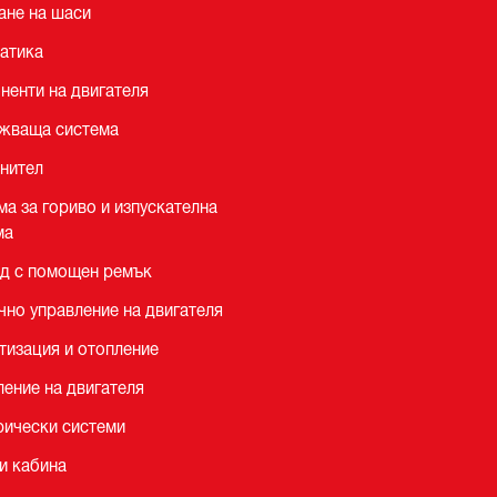
ане на шаси
атика
ненти на двигателя
жваща система
нител
ма за гориво и изпускателна
ма
д с помощен ремък
чно управление на двигателя
тизация и отопление
ление на двигателя
рически системи
и кабина