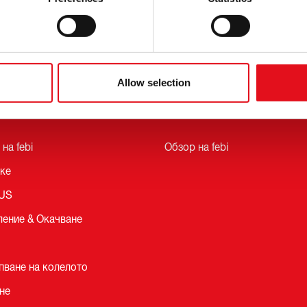
ри и Търговски Изложения
oKit
Allow selection
k
LCV
на febi
Обзор на febi
ке
LUS
ление & Окачване
пване на колелото
не