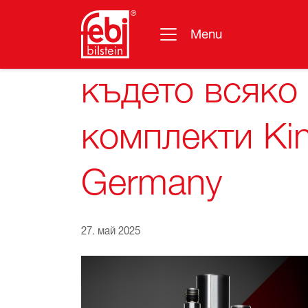
Menu
Премини към основното съдържание
където всяко
комплекти Kin
Germany
27. май 2025