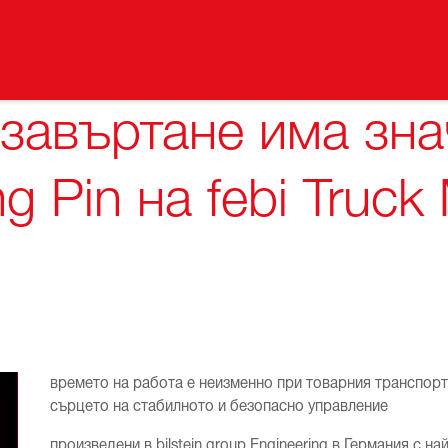
 завъртане има зна
g Pin на febi Truck
времето на работа е неизменно при товарния транспорт –
сърцето на стабилното и безопасно управление
произведени в bilstein group Engineering в Германия с 