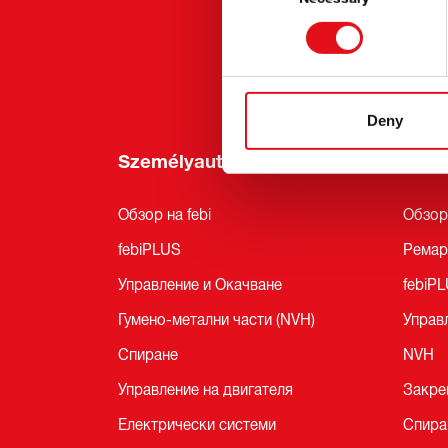
Панаи
febi Pr
Deny
Személyautót
Truc
Обзор на febi
Обзор 
febiPLUS
Ремар
Управление и Окачване
febiP
Гумено-метални части (NVH)
Управ
Спиране
NVH
Управление на двигателя
Закре
Електрически системи
Спира