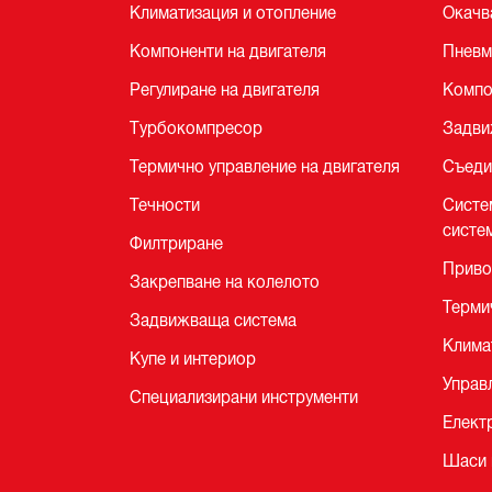
Климатизация и отопление
Окачв
Компоненти на двигателя
Пневм
Регулиране на двигателя
Компо
Турбокомпресор
Задви
Термично управление на двигателя
Съеди
Течности
Систе
систе
Филтриране
Приво
Закрепване на колелото
Терми
Задвижваща система
Клима
Купе и интериор
Управ
Специализирани инструменти
Елект
Шаси 