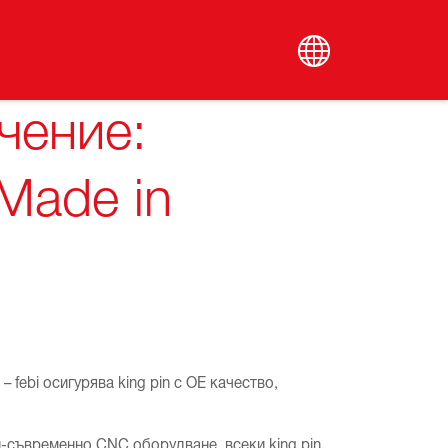
чение:
 Made in
 febi осигурява king pin с OE качество,
най-съвременно CNC оборудване, всеки king pin