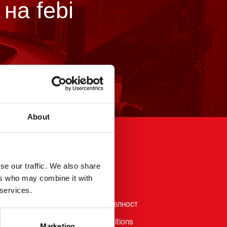
на febi
About
Legal
se our traffic. We also share
ers who may combine it with
febi
Правно известие
 services.
Политика за поверителност
General Terms & Conditions
Marketing