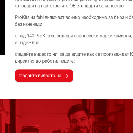
отговаря на най-строгите OE стандарти за качество
ProKits на febi включват всичко необходимо за бърз и 
без изненади
с над 140 ProKits за водещи европейски марки камиони
и надеждно
гледайте видеото ни, за да видите как се произвеждат Ki
директно до работилниците:
гледайте видеото ни