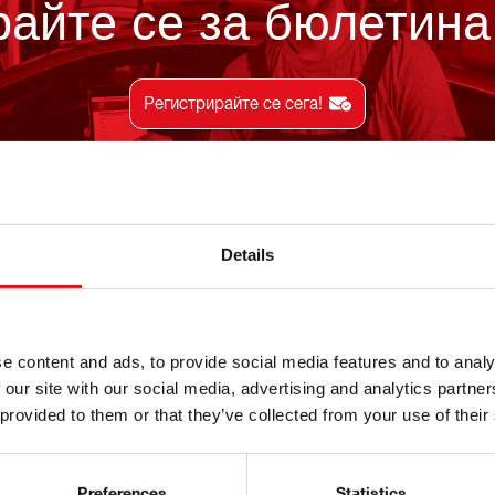
айте се за бюлетина 
Регистрирайте се сега!
Details
ормация
About febi
e content and ads, to provide social media features and to analy
 our site with our social media, advertising and analytics partn
и
[Translate to Bulgarian:] About 
 provided to them or that they’ve collected from your use of their
Референции
мент за бюлетин
История
Preferences
Statistics