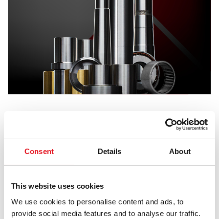
Funkcionalitāte ir neaizvietojama kravas satiksmē – un febi to
nodrošina ar oriģinālam aprīkojumam atbilstošiem grozāmass
remont elementiem, kas ir stabilas un drošas stūrēšanas
Consent
Details
About
sistēmas sirds.
Katrs grozāmass remont komplekts tiek ražots bilstein group
This website uses cookies
Engineering rūpnīcā Vācijā, izmantojot modernākās CNC
iekārtas, un atbilst visstingrākajiem OE kvalitātes standartiem.
We use cookies to personalise content and ads, to
provide social media features and to analyse our traffic.
febi ProKits ietver visu nepieciešamo ātrai un bezrūpīgai