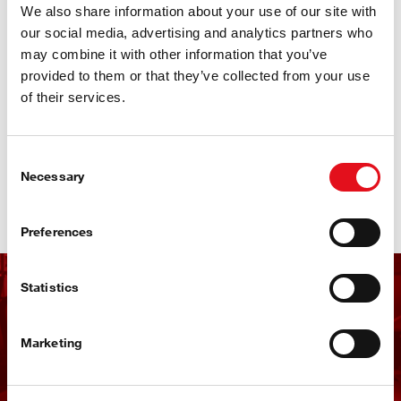
We also share information about your use of our site with
uzstādīšanai – bez iztrūkstošām detaļām, bez pārsteigumiem.
our social media, advertising and analytics partners who
Ar vairāk nekā 140 ProKits komplektiem vadošajiem Eiropas
may combine it with other information that you’ve
kravas automašīnu zīmoliem, febi nodrošina autoparku efektīvu
provided to them or that they’ve collected from your use
un uzticamu darbību uz ceļa.
of their services.
Noskatieties mūsu video, lai redzētu, kā febi grozāmass
remont komplekti tiek ražoti Vācijā:
Consent
Necessary
Selection
Skaties video
Preferences
Statistics
Saņemt febi informatīvo
izdevumu
Marketing
Reģistrējieties tūlīt