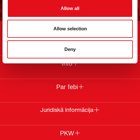
Allow all
Allow selection
Saziņa
Deny
Info
Par febi
Juridiskā informācija
PKW