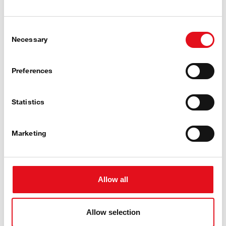
Служители
Consent
Necessary
Selection
Preferences
"В индустрията за транспорт на стоки всичко се
свежда до навременното доставяне. Следим пулса
Statistics
на пазара. Това означава, че трябва да разбираме
нуждите на клиентите си, защото техните
навременни изисквания ни движат. Работата в
Marketing
продуктовия мениджмънт ми носи удоволствието
да водя проект от концепцията до пускането му на
пазара, и да видя кутия febi в склада или сервиза на
Allow all
клиент, съдържаща артикул, към който съм
допринесъл по време на създаването му, ме
изпълва с гордост." *
Allow selection
Jannik Hindenburg, Divisional Product