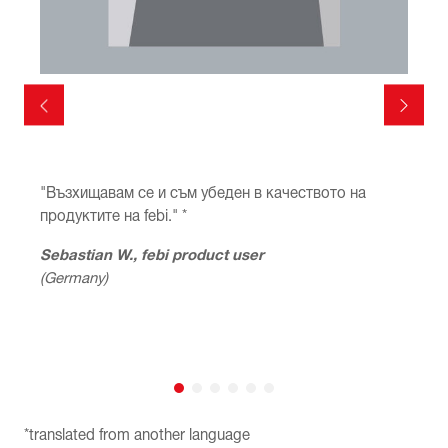
"Възхищавам се и съм убеден в качеството на
"
продуктите на febi." *
с
Sebastian W., febi product user
D
(Germany)
(
*translated from another language