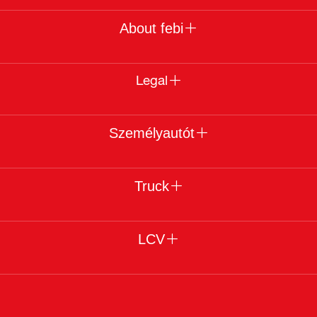
About febi
Legal
Személyautót
Truck
LCV