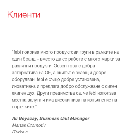
Клиенти
"febi покрива много продуктови групи в рамките на
един бранд – вместо да се работи с много марки за
различни продукти. Освен това е добра
алтернатива на OE, а екипът е знаещ и добре
оборудван. febi е също добре установена,
иновативна и предлага добро обслужване с силен
екипен дух. Други предимства са, че febi използва
местна валута и има високи нива на изпълнение на
поръчките."
Ali Beyazay, Business Unit Manager
Martas Otomotiv
(Turkey)