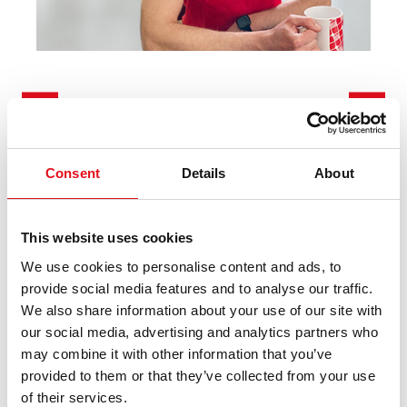
"febi е най-надеждната марка – никога не съм имал
"
Consent
Details
About
проблеми с качеството на продуктите и съм
м
напълно доволен от съдържанието на всяка кутия."
и
*
f
This website uses cookies
п
Jevgenij Mihalkov, Workshop Coordinator
в
We use cookies to personalise content and ads, to
AMG Serviss SIA
provide social media features and to analyse our traffic.
(Latvia)
V
We also share information about your use of our site with
S
our social media, advertising and analytics partners who
(
may combine it with other information that you’ve
provided to them or that they’ve collected from your use
of their services.