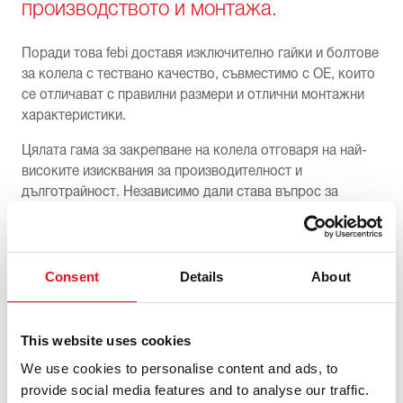
производството и монтажа.
Поради това febi доставя изключително гайки и болтове
за колела с тествано качество, съвместимо с OE, които
се отличават с правилни размери и отлични монтажни
характеристики.
Цялата гама за закрепване на колела отговаря на най-
високите изисквания за производителност и
дълготрайност. Независимо дали става въпрос за
алуминиеви или стоманени джанти, противокражни или
антикорозионни решения, febi bilstein винаги предлага
правилното закрепване на колелото.
Consent
Details
About
This website uses cookies
We use cookies to personalise content and ads, to
provide social media features and to analyse our traffic.