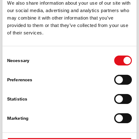
febi Закрепване на колелото
We also share information about your use of our site with
Предимствата с един поглед
our social media, advertising and analytics partners who
may combine it with other information that you’ve
provided to them or that they’ve collected from your use
of their services.
Consent
Necessary
Selection
Висока защита срещу корозия
Preferences
Statistics
Строги стандарти за качество
Marketing