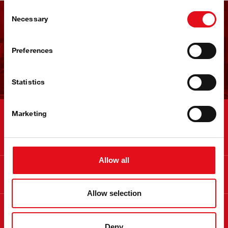
Consent
Necessary
Selection
febi Haber Bültenini Alın
Preferences
febi bültenimize şimdi kaydolun!
Statistics
Marketing
İletişim
Allow all
Bilgi
Allow selection
febi Hakkında
Deny