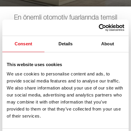
En önemli otomotiv fuarlarında temsil
ediliyoruz. Tüm gelecek tarihleri burada
bulabilirsiniz. Sizi görmekten memnuniyet
duyarız.
Consent
Details
About
This website uses cookies
NEIMCKE Hausmesse
We use cookies to personalise content and ads, to
provide social media features and to analyse our traffic.
We also share information about your use of our site with
10. Ekim 2026 - 11. Ekim 2026
·
Traunstein
·
open in
Maps
our social media, advertising and analytics partners who
may combine it with other information that you’ve
provided to them or that they’ve collected from your use
of their services.