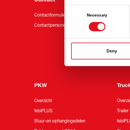
Consent
Selection
Contactformulier
Nieuw
Necessary
Contactpersonen
Servic
Nieuws
Beurze
Deny
febi Pr
PKW
Truc
Overzicht
Overzi
febiPLUS
Trailer
Stuur-en ophangingsdelen
febiP