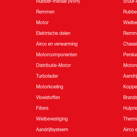
Rubber-metaal (NVH)
Stuur-
Remmen
Rubbe
Motor
Wielbe
Elektrische delen
Remm
Airco en verwarming
Chassi
Motorcomponenten
Perslu
Distributie-Motor
Motor
Turbolader
Aandri
Motorkoeling
Koppe
Vloeistoffen
Brands
Filters
Hulpri
Wielbevestiging
Therm
Aandrijfsysteem
Airco 