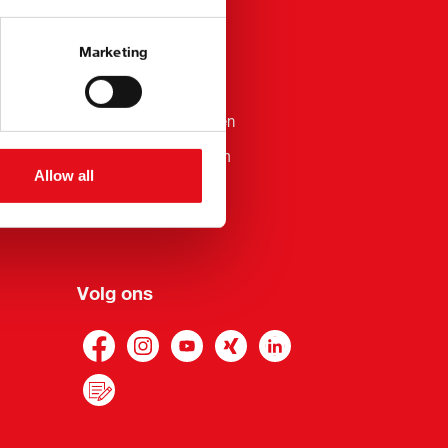
Imprint
Marketing
Privacybeleid
Algemene voorwaarden
Whistleblower Platform
Allow all
Volg ons