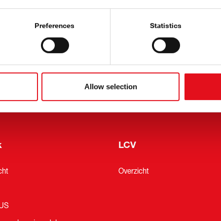
s
Over febi
Preferences
Statistics
e
Referenties
brief
Geschiedenis
n en expo’s
Allow selection
oKit
k
LCV
cht
Overzicht
LUS