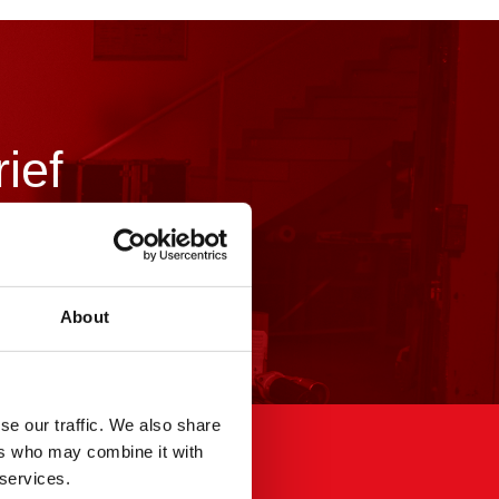
ief
About
se our traffic. We also share
ers who may combine it with
 services.
Wettelijk kader