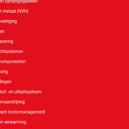
en ophangingsdelen
r-metaal (NVH)
vestiging
en
svering
chtsystemen
componenten
jving
lingen
tof- en uitlaatsysteem
emaandrijving
isch motormanagement
en verwarming