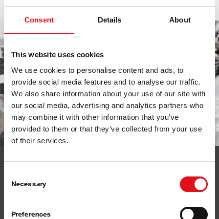
En Yüksek Kalite
Consent
Details
About
This website uses cookies
We use cookies to personalise content and ads, to
provide social media features and to analyse our traffic.
We also share information about your use of our site with
our social media, advertising and analytics partners who
may combine it with other information that you’ve
provided to them or that they’ve collected from your use
of their services.
Consent
Silindirlerin üzerindeki yanma odası, silindir kapağı
Necessary
Selection
tarafından sızdırmaz hale getirilir. Silindir kapağı,
silindir bloğuna silindir kapağı cıvataları ve contası ile
bağlıdır.
Preferences