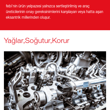
febi'nin ürün yelpazesi yalnızca sertleştirilmiş ve araç
üreticilerinin onay gereksinimlerini karşılayan veya hatta aşan
eksantrik millerinden oluşur.
Yağlar,Soğutur,Korur