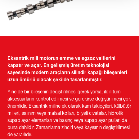
Eksantrik mili motorun emme ve egzoz valflerini
kapatır ve açar. En gelişmiş üretim teknolojisi
sayesinde modern araçların silindir kapağı bileşenleri
uzun ömürlü olacak şekilde tasarlanmıştır.
Yine de bir bileşenin değiştirilmesi gerekiyorsa, ilgili tüm
aksesuarların kontrol edilmesi ve gerekirse değiştirilmesi çok
önemlidir. Eksantrik miline ek olarak kam takipçileri, külbütör
milleri, salınım veya mafsal kolları, bilyeli cıvatalar, hidrolik
supap ayar elemanları ve basınç veya supap ayar pulları da
buna dahildir. Zamanlama zinciri veya kayışının değiştirilmesi
de yararlıdır.