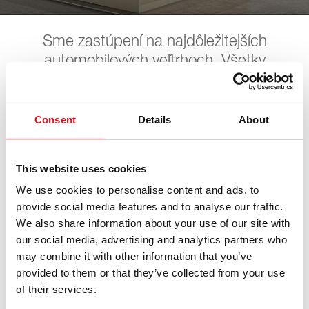
Sme zastúpení na najdôležitejších
automobilových veľtrhoch. Všetky
nadchádzajúce akcie nájdete tu. Tešíme
sa na vašu návštevu.
Consent
Details
About
LKQ STAHLGRUER
This website uses cookies
We use cookies to personalise content and ads, to
Leistungsschau
provide social media features and to analyse our traffic.
We also share information about your use of our site with
13. júna 2026 - 14. júna 2026
our social media, advertising and analytics partners who
·
Leipzig
·
open in Maps
may combine it with other information that you’ve
provided to them or that they’ve collected from your use
of their services.