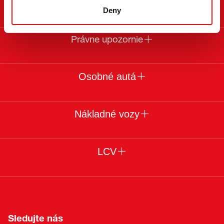
O febi
Deny
Právne upozornie
Osobné autá
Nákladné vozy
LCV
Sledujte nás