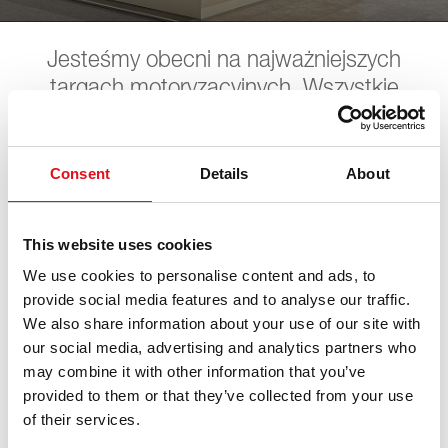
Jesteśmy obecni na najważniejszych
targach motoryzacyjnych. Wszystkie
nadchodzące terminy targów można
znaleźć tutaj. Czekamy na Państwa wizytę.
Consent
Details
About
LKQ STAHLGRUER
This website uses cookies
We use cookies to personalise content and ads, to
Leistungsschau
provide social media features and to analyse our traffic.
We also share information about your use of our site with
13. czerwca 2026 - 14. czerwca 2026
our social media, advertising and analytics partners who
·
Leipzig
·
open in
Maps
may combine it with other information that you’ve
provided to them or that they’ve collected from your use
of their services.