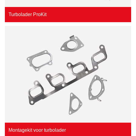
Turbolader ProKit
Montagekit voor turbolader