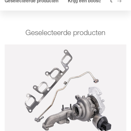
Geselecteerde producten
Krijg een boost!
Uw voord
Geselecteerde producten