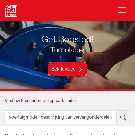
Overslaan naar hoofdinhoud
Get Boosted!
Turbolader
Bekijk video
Vind uw febi onderdeel op partsfinder