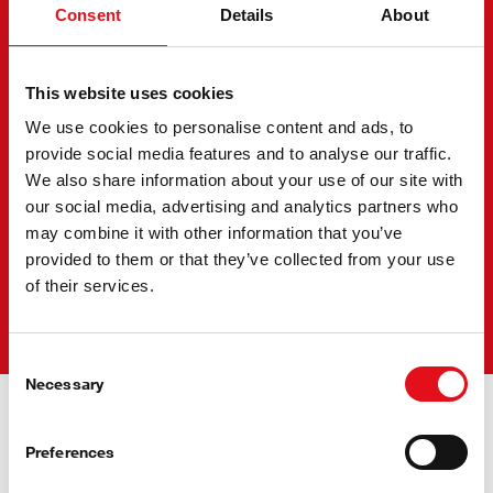
een breed assortiment nieuwe OE-turboladers. Moderne
Consent
Details
About
OE-turboladers zijn nauwkeurig ontworpen om het
vermogen, het brandstofverbruik en de rijeigenschappen te
verbeteren.
This website uses cookies
Dankzij de wereldwijde Fast to Market-beschikbaarheid
We use cookies to personalise content and ads, to
biedt febi altijd turbo-oplossingen voor de nieuwste
provide social media features and to analyse our traffic.
voertuigmodellen.
We also share information about your use of our site with
our social media, advertising and analytics partners who
Premiumkwaliteit rechtstreeks van toonaangevende
may combine it with other information that you’ve
OE-fabrikanten
provided to them or that they’ve collected from your use
One-stop-shop voor alle turboladers
of their services.
Volledige datatransparantie dankzij onze premium
gegevensvoorziening
Consent
Necessary
Selection
Preferences