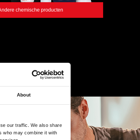
Andere chemische producten
About
se our traffic. We also share
ers who may combine it with