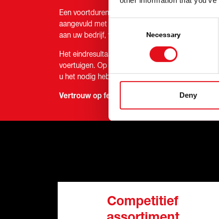
other information that you’ve
Een voortdurend groeiend kwaliteitsassortiment 
Consent
aangevuld met een gebruiksvriendelijke online cat
Selection
aan uw bedrijf, werkplaats/garage of groothandel
Necessary
Het eindresultaat? Goed onderhouden en betro
voertuigen. Op of naast de snelweg, febi heeft al
u het nodig hebt - de juiste oplossing voor u, u
Deny
Vertrouw op febi vloeistoffen & chemicaliën!
Competitief
assortiment