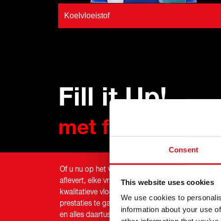
Koelvloeistof
Fill it Up!
met febi vloeist
Consent
Of u nu op het veld werkt, zware lasten vervoert 
aflevert, elke vrachtwagen, bus en/of terreinwag
This website uses cookies
kwalitatieve vloeistoffen en chemicaliën nodig 
We use cookies to personalis
prestaties te garanderen. Van krachtige vrachtwa
information about your use of
en alles daartussenin, febi heeft wat u zoekt - van s