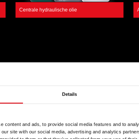
Centrale hydraulische olie
offen
Details
of pakketten voor het werk
en heeft hoogwaardige
om betrouwbaarheid en
e content and ads, to provide social media features and to analy
gens en bussen tot tractoren
 our site with our social media, advertising and analytics partn
tart tot finish.