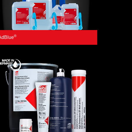
®
AdBlue