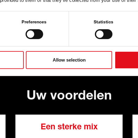
 provided to them or that they’ve collected from your use of their
van OEM-specificaties wordt
alogus en een snelle levering
.
Preferences
Statistics
uwbaar werkende machines en
les wat u nodig hebt, wanneer
w voertuig en uw wagenpark.
Allow selection
Uw voordelen
Een sterke mix