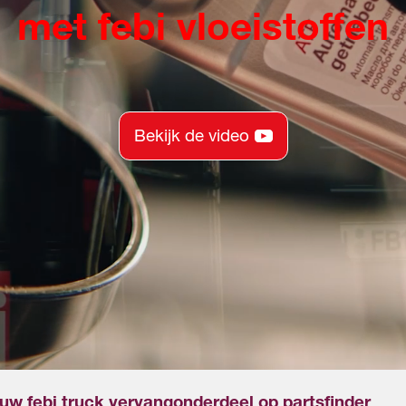
met febi vloeistoffen
Bekijk de video
 uw febi truck vervangonderdeel op partsfinder