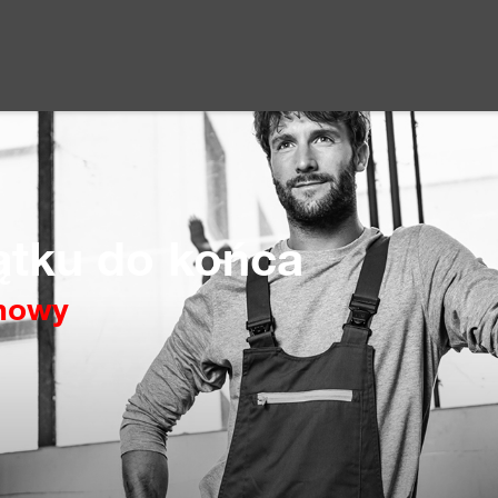
ątku do końca
chowy