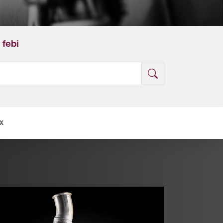
febi
x