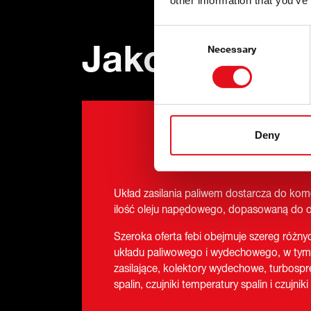
other information that you’ve
Consent
Jakość od p
Selection
Necessary
Deny
Układ zasilania paliwem dostarcza do kom
ilość oleju napędowego, dopasowaną do ob
Szeroka oferta febi obejmuje szereg różn
układu paliwowego i wydechowego, w ty
zasilające, kolektory wydechowe, turbospręż
spalin, czujniki temperatury spalin i czujnik