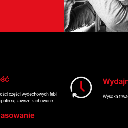
ość
Wydaj
kości części wydechowych febi
Wysoka trwał
 spalin są zawsze zachowane.
pasowanie