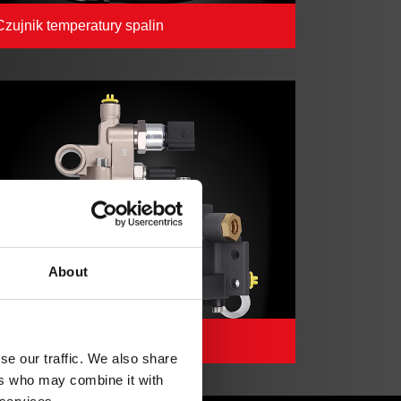
Czujnik temperatury spalin
About
®
Moduł dozujący AdBlue
se our traffic. We also share
ers who may combine it with