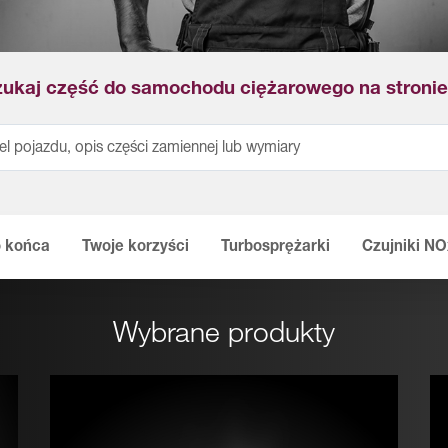
ukaj część do samochodu ciężarowego na stronie 
o końca
Twoje korzyści
Turbosprężarki
Czujniki NO
Wybrane produkty