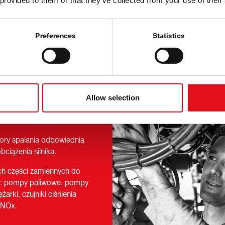
 provided to them or that they’ve collected from your use of their
oczątku do końca
Preferences
Statistics
Allow selection
ory spalania odpowiednią
ciążenia silnika.
ych części zamiennych do
m: pompy paliwowe, pompy
arki, czujniki ciśnienia
i NOx.