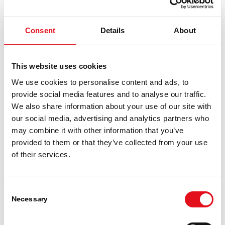
febi umacnia swoją pozycję na niezależnym rynku
wtórnym dzięki kompletnej ofercie elementów układu
Consent
Details
About
klimatyzacji. Ponad 400 części spełniających
wymagania OE , zapewniających chłód i niezawodne
naprawy.
This website uses cookies
We use cookies to personalise content and ads, to
provide social media features and to analyse our traffic.
We also share information about your use of our site with
our social media, advertising and analytics partners who
may combine it with other information that you’ve
provided to them or that they’ve collected from your use
of their services.
Consent
Necessary
Selection