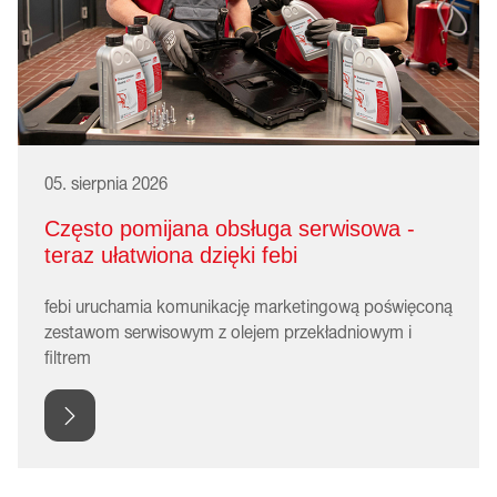
05. sierpnia 2026
Często pomijana obsługa serwisowa -
teraz ułatwiona dzięki febi
febi uruchamia komunikację marketingową poświęconą
zestawom serwisowym z olejem przekładniowym i
filtrem