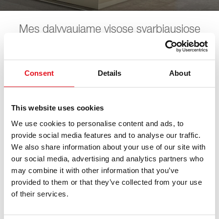
Mes dalyvaujame visose svarbiausiose
automobilių parodose. Visas artimiausias
datas galite peržiūrėti sekančiame sąraše.
Mes visada jūsų lauksime.
Consent
Details
About
This website uses cookies
km/H Heil & Sohn
We use cookies to personalise content and ads, to
provide social media features and to analyse our traffic.
We also share information about your use of our site with
12. birželio 2026 - 13. birželio 2026
·
Hannover
·
open in
Maps
our social media, advertising and analytics partners who
may combine it with other information that you’ve
provided to them or that they’ve collected from your use
of their services.