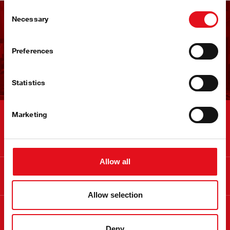
Consent
Necessary
Selection
Gaukite febi naujienlaiškį
Preferences
Užsiregistruokite dabar!
Statistics
Marketing
Kontaktai
Allow all
Informacija
Allow selection
Apie febi
Deny