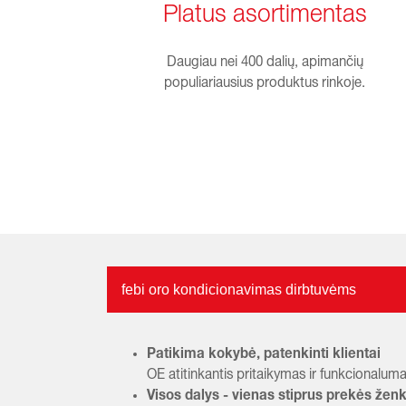
Platus asortimentas
Daugiau nei 400 dalių, apimančių
populiariausius produktus rinkoje.
febi oro kondicionavimas dirbtuvėms
Patikima kokybė, patenkinti klientai
OE atitinkantis pritaikymas ir funkcionaluma
Visos dalys - vienas stiprus prekės žen