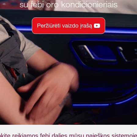
su febi oro kondicionieriais
Peržiūrėti vaizdo įrašą
kite reikiamos febi dalies mūsų paieškos sistemoj