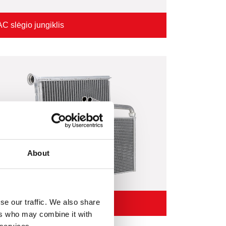
AC slėgio jungiklis
About
se our traffic. We also share
Šilumokaitis
ers who may combine it with