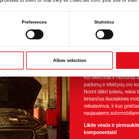
 provided to them or that they’ve collected from your use of their
Preferences
Statistics
 sistema
Allow selection
Kol elektriniai ir hibridinia
patikimų ir efektyvių oro
Norint išlikti lyderiu, reikia
kintančius šiuolaikinės mo
reikalavimus, ir kuo greičia
naujausiems automobiliam
Likite vėsūs ir pirmauki
komponentais!