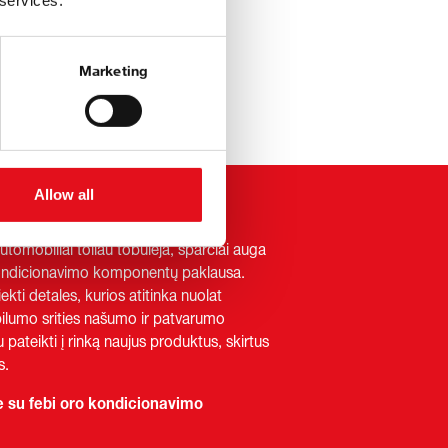
 services.
Marketing
Allow all
i automobiliai toliau tobulėja, sparčiai auga
 kondicionavimo komponentų paklausa.
 tiekti detales, kurios atitinka nuolat
bilumo srities našumo ir patvarumo
u pateikti į rinką naujus produktus, skirtus
s.
te su febi oro kondicionavimo