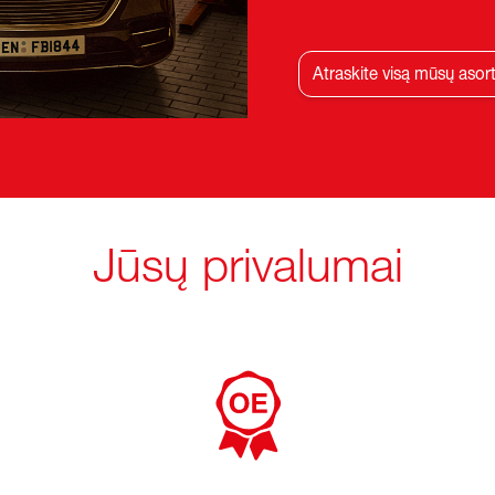
Atraskite visą mūsų asor
Jūsų privalumai