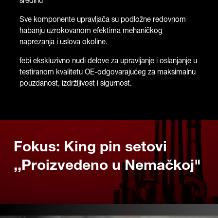
sredinu
Sve komponente upravljača su podložne redovnom
habanju uzrokovanom efektima mehaničkog
naprezanja i uslova okoline.
febi ekskluzivno nudi delove za upravljanje i oslanjanje u
testiranom kvalitetu OE-odgovarajućeg za maksimalnu
pouzdanost, izdržljivost i sigurnost.
Fokus: King pin setovi
,,Proizvedeno u Nemačkoj"