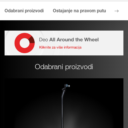
Odabrani proizvodi
Ostajanje na pravom putu
King p
Odabrani proizvodi