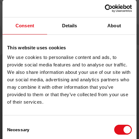
Kompletni ProKits za efikasne
popravke
Consent
Details
About
Većina febi king pin setova dolazi kao ProKits -
sveobuhvatna, rešenja spremna za ugradnju za komercijalna
This website uses cookies
vozila.
We use cookies to personalise content and ads, to
provide social media features and to analyse our traffic.
We also share information about your use of our site with
All-in-one kompleti sa king pinovima, ležajevima,
our social media, advertising and analytics partners who
čaurama, zaptivkama i svim materijalima za ugradnju.
may combine it with other information that you’ve
Nema nedostajućih delova - sve što je potrebno je
provided to them or that they’ve collected from your use
uključeno
of their services.
Štedi vreme i troškove sa glatkim i efikasnim
popravkama
Consent
Necessary
Selection