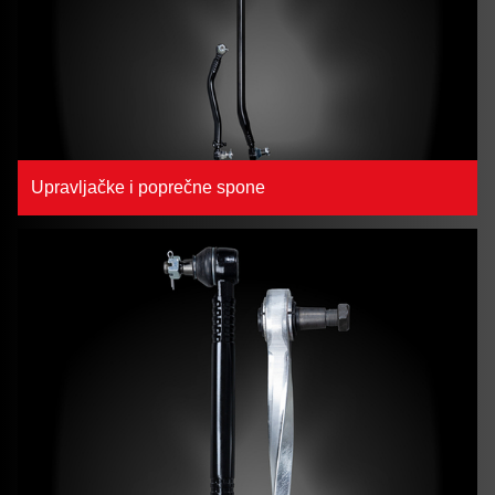
Upravljačke i poprečne spone