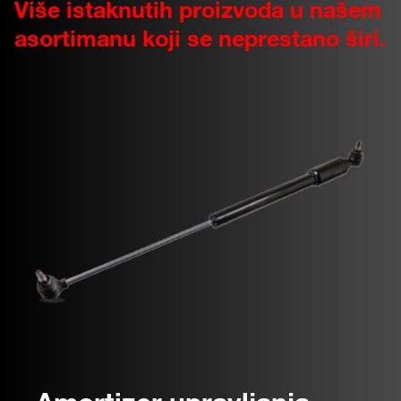
Više istaknutih proizvoda u našem
asortimanu koji se neprestano širi.