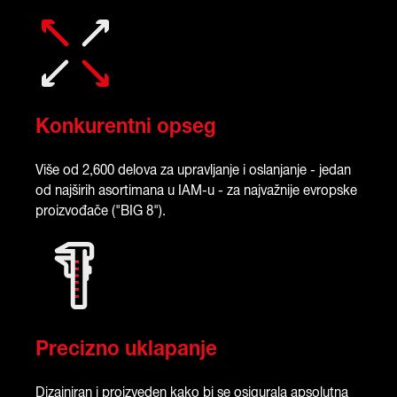
Konkurentni opseg
Više od 2,600 delova za upravljanje i oslanjanje - jedan
od najširih asortimana u IAM-u - za najvažnije evropske
proizvođače ("BIG 8").
Precizno uklapanje
Dizajniran i proizveden kako bi se osigurala apsolutna