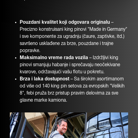
Pouzdani kvalitet koji odgovara originalu
–
Precizno konstruisani king pinovi "Made in Germany"
i sve komponente za ugradnju (čaure, zaptivke, itd.)
savršeno usklađene za brze, pouzdane i trajne
popravke.
Maksimalno vreme rada vozila
– Izdržljivi king
pinovi smanjuju habanje i sprečavaju neočekivane
kvarove, održavajući vašu flotu u pokretu.
Brza i laka dostupnost
– Sa širokim asortimanom
od više od 140 king pin setova za evropskih "Velikih
8", febi pruža brz pristup pravim delovima za sve
glavne marke kamiona.