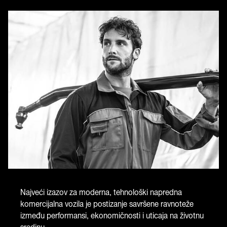
Najveći izazov za moderna, tehnološki napredna
komercijalna vozila je postizanje savršene ravnoteže
između performansi, ekonomičnosti i uticaja na životnu