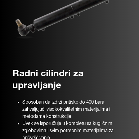
Radni cilindri za
upravljanje
Sposoban da izdrži pritiske do 400 bara
zahvaljujući visokokvalitetnim materijalima i
metodama konstrukcije
Uvek se isporučuje u kompletu sa kugličnim
zglobovima i svim potrebnim materijalima za
pričvršćivanje