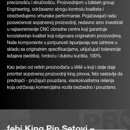
preciznošću i stručnošću. Proizvodnjom u bilstein group
Engineering, održavamo strogu kontrolu kvaliteta i
obezbeđujemo vrhunske performanse. Pojačavajući našu
posvećenost sopstvenoj proizvodnji, nedavno smo investirali
u najsavremenije CNC obradne centre koji garantuje
konzistentan kvalitet koji odgovara originalnim proizvodima.
Naše komponente u potpunosti ispunjavaju sve zahteve u
skladu sa originalnim specifikacijama, uključujući tolerancije
ležajeva (sedišta), tvrdoću i dubinu kućišta, 100%.
Kao jedan od retkih proizvođača u IAM-u koji i dalje daje
prioritet sopstvenoj proizvodnji king pinova, febi nastavlja da
prednjači - pružajući pouzdana, visokokvalitetna rešenja
koja održavaju komercijalna vozila bezbedno i pouzdano.
febi King Pin Setovi –