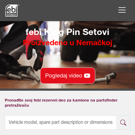
Skip to main content
febi King Pin Setovi
Proizvedeno u Nemačkoj
Pogledaj video
Pronađite svoj febi rezervni deo za kamione na partsfinder
pretraživaču