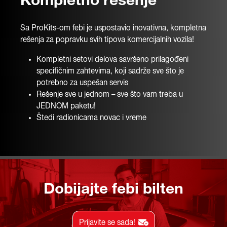
Kompletno rešenje
Sa ProKits-om febi je uspostavio inovativna, kompletna
rešenja za popravku svih tipova komercijalnih vozila!
Kompletni setovi delova savršeno prilagođeni
specifičnim zahtevima, koji sadrže sve što je
potrebno za uspešan servis
Rešenje sve u jednom – sve što vam treba u
JEDNOM paketu!
Štedi radionicama novac i vreme
Dobijajte febi bilten
Prijavite se sada!