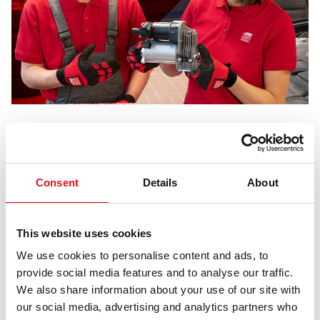
febi ha lanzado recientemente su nueva gama de
componentes para suspensión neumática.
Consent
Details
About
Esta nueva gama ofrece una amplia selección de
amortiguadores neumáticos, muelles neumáticos y
compresores de aire, con más de 100 artículos que cubren
This website uses cookies
más de 4000 aplicaciones en vehículos.
We use cookies to personalise content and ads, to
La suspensión neumática Febi ofrece componentes
provide social media features and to analyse our traffic.
compatibles con equipos originales (OE) para modelos
We also share information about your use of our site with
populares de fabricantes como Mercedes-Benz, Audi, BMW y
our social media, advertising and analytics partners who
Land Rover.