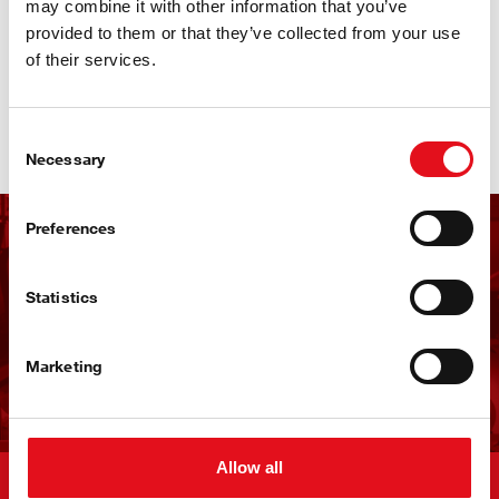
may combine it with other information that you’ve
provided to them or that they’ve collected from your use
Para más contenido, mira la animación de suspensión
of their services.
neumática de febi en YouTube:
Mira la animación
Consent
Necessary
Selection
Preferences
Recibe el boletín
informativo de febi
Statistics
Marketing
Regístrate ahora
Allow all