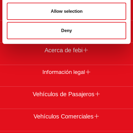
Contacto
Allow selection
Información
Deny
Acerca de febi
Información legal
Vehículos de Pasajeros
Vehículos Comerciales