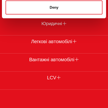
Про febi
Deny
Юридичні
Легкові автомобілі
Вантажні автомобілі
LCV