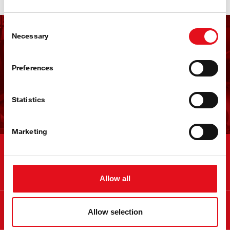
Consent
Necessary
Selection
Отримуйте розсилку
новин від febi
Preferences
Підпишіться вже зараз!
Statistics
Marketing
Контакти
Allow all
Інформація
Allow selection