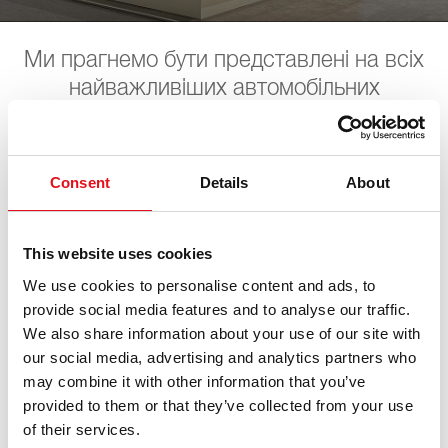
Ми прагнемо бути представлені на всіх
найважливіших автомобільних
виставках. Тут ви можете знайти
інформацію стосовно дат майбутніх
подій. Будемо чекати на ваш візит.
Consent
Details
About
This website uses cookies
LKQ PV Live
We use cookies to personalise content and ads, to
provide social media features and to analyse our traffic.
07. листопада 2026 - 08. листопада 2026
·
Essen
·
We also share information about your use of our site with
open in Maps
our social media, advertising and analytics partners who
may combine it with other information that you’ve
provided to them or that they’ve collected from your use
of their services.