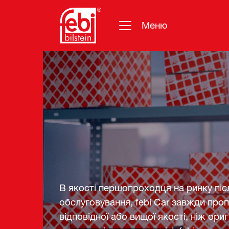
Меню
Перейти до основного змісту
В якості першопроходця на ринку пі
обслуговування, febi Car завжди проп
відповідної або вищої якості, ніж ориг