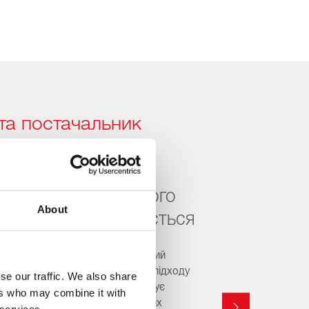
та постачальник
я китайських
частини для світового
About
ий стрімко розвивається
 змінюють світовий автомобільний
 до цього. Завдяки проактивному підходу
se our traffic. We also share
артів, febi вже сьогодні пропонує
ers who may combine it with
тимент запчастин для китайських