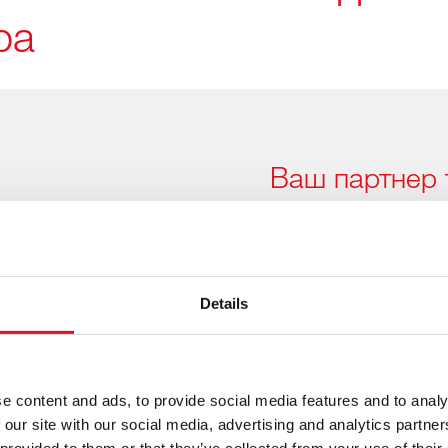
ра
Ваш партнер 
запчастин дл
автомобілів
Правильні зап
Details
автопарку, як
Китайські автовиробники
ринок, і febi вже готові
e content and ads, to provide social media features and to analy
та застосуванню OE станд
 our site with our social media, advertising and analytics partn
швидко зростаючий асор