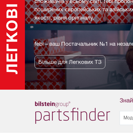
споживачів у всьому світі. febi пропо
ЛЕГКОВІ
поширених європейських та азійських
якості, рівня оригіналу.
febi – ваш Постачальник №1 на неза
Більше для Легкових ТЗ
Знай