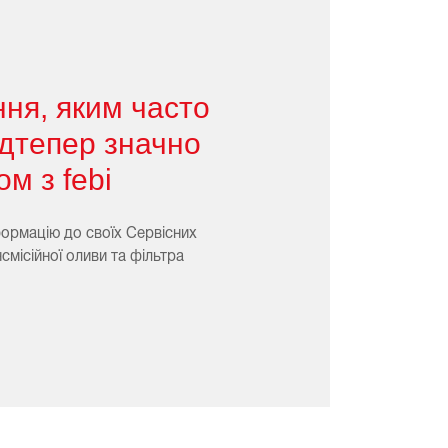
ня, яким часто
ідтепер значно
м з febi
формацію до своїх Сервісних
смісійної оливи та фільтра