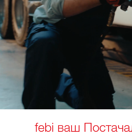
febi ваш Постач