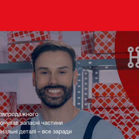
сляпродажного
онував запасні частини
інальні деталі – все заради