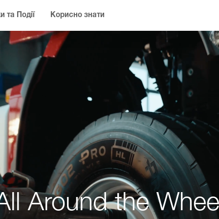
и та Події
Корисно знати
All Around the Whee