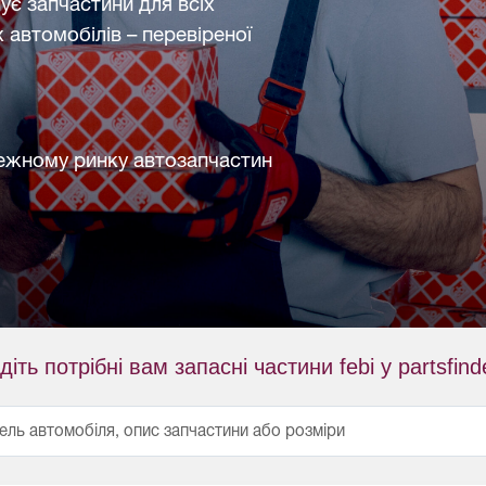
нує запчастини для всіх
 автомобілів – перевіреної
лежному ринку автозапчастин
діть потрібні вам запасні частини febi у partsfind