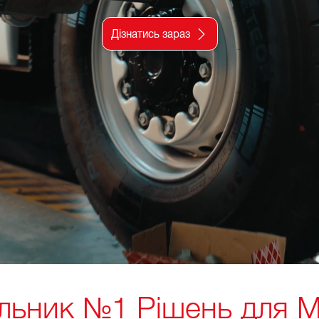
Дізнатись зараз
альник №1 Рішень для М