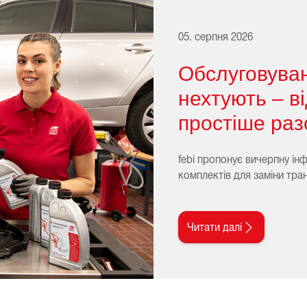
05. серпня 2026
Обслуговуван
нехтують – в
простіше разо
febi пропонує вичерпну ін
комплектів для заміни тран
Читати далі