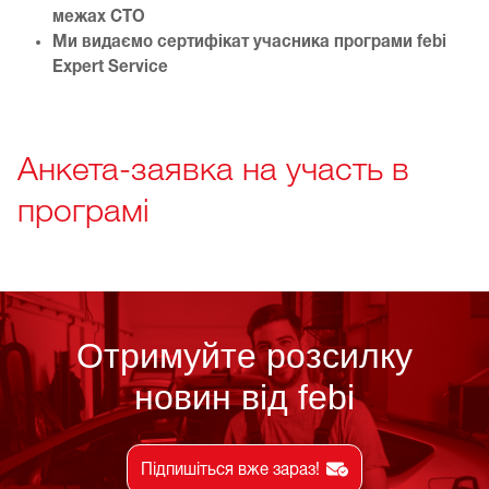
межах СТО
Ми видаємо сертифікат учасника програми febi
Expert Service
Анкета-заявка на участь в
програмі
Отримуйте розсилку
новин від febi
Підпишіться вже зараз!