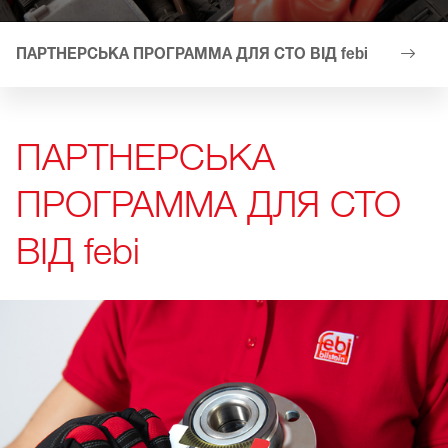
ПАРТНЕРСЬКА ПРОГРАММА ДЛЯ СТО ВІД febi
ПЕРЕВ
ПАРТНЕРСЬКА
ПРОГРАММА ДЛЯ СТО
ВІД febi