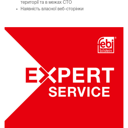
території та в межах СТО
Наявність власної веб-сторінки