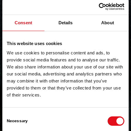
можливості для учасників, як то участь в
різноманітних акціях та мотиваційних
програмах, що буде вигідно вирізняти ваше
СТО від інших.
Consent
Details
About
ГОЛОВНІ АСПЕКТИ
This website uses cookies
Переваги участі в програмі febi
We use cookies to personalise content and ads, to
Expert Service
provide social media features and to analyse our traffic.
We also share information about your use of our site with
Лояльне ставлення з боку постачальника
our social media, advertising and analytics partners who
Покращення іміджу СТО в очах клієнтів
may combine it with other information that you’ve
Надання статусу офіційного учасника
provided to them or that they’ve collected from your use
партнерської програми febi Expert Service
of their services.
Індивідуальні технічні семінари
Розширена гарантія на бренду febi
Персональна технічна та інформаційна
Consent
підтримка
Necessary
Selection
Спілкування з іншими учаниками
дистриб’юторів