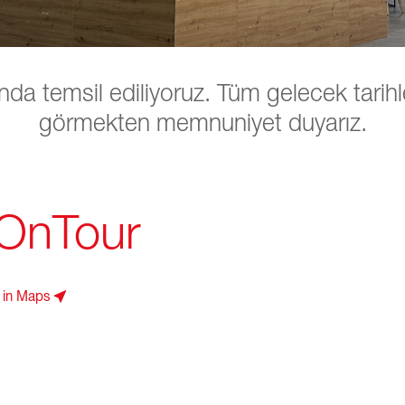
da temsil ediliyoruz. Tüm gelecek tarihler
görmekten memnuniyet duyarız.
 OnTour
 in Maps