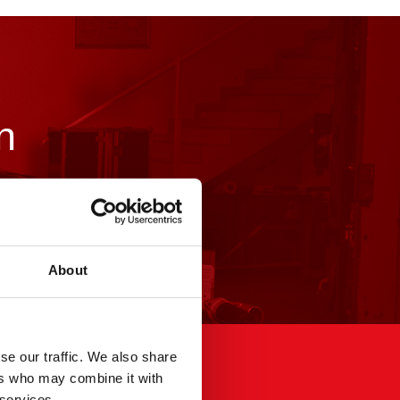
n
About
se our traffic. We also share
ers who may combine it with
Yasal
 services.