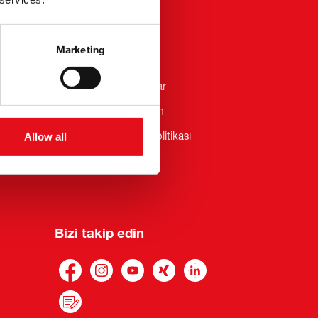
Hakkimizda
Marketing
Gizlilik kuralları
Genel şartlar ve koşullar
Whistleblower Platform
bilsteingroup KVKK Politikası
Allow all
Bizi takip edin