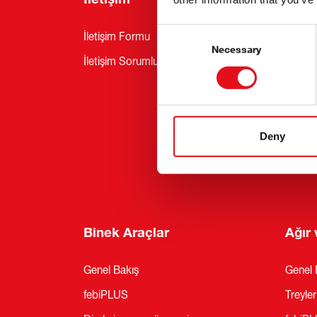
Consent
İletişim Formu
Haberl
Selection
Necessary
İletişim Sorumluları
Hizmet
Bülten
Fuarla
Sürdürü
Deny
febi Pr
Binek Araçlar
Ağır 
Genel Bakış
Genel 
febiPLUS
Treyler