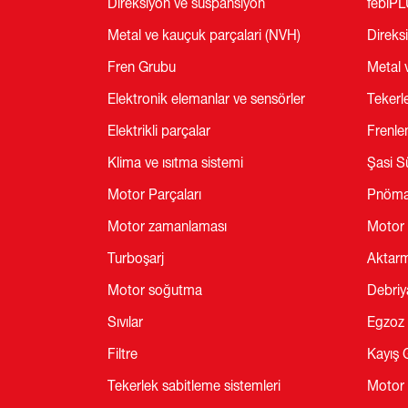
Direksiyon ve süspansiyon
febiP
Metal ve kauçuk parçalari (NVH)
Direks
Fren Grubu
Metal 
Elektronik elemanlar ve sensörler
Tekerl
Elektrikli parçalar
Frenl
Klima ve ısıtma sistemi
Şasi S
Motor Parçaları
Pnömat
Motor zamanlaması
Motor 
Turboşarj
Aktarm
Motor soğutma
Debriy
Sıvılar
Egzoz 
Filtre
Kayış 
Tekerlek sabitleme sistemleri
Motor 