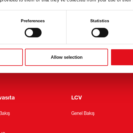
er
febi Hakkında
Preferences
Statistics
ler
Referanslar
Tarihçe
r
lebilirlik
Allow selection
oKit
vasıta
LCV
Bakış
Genel Bakış