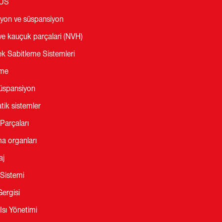
LUS
iyon ve süspansiyon
ve kauçuk parçalari (NVH)
ek Sabitleme Sistemleri
eme
üspansiyon
ik sistemler
Parçaları
a organları
aj
Sistemi
Gergisi
Isı Yönetimi