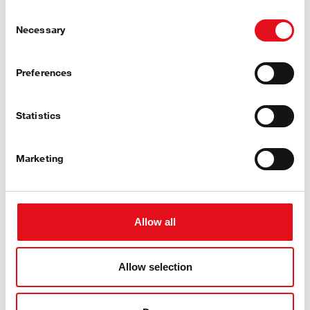
Consent
Necessary
Selection
Preferences
“Nel settore del trasporto merci, l'importante è
consegnare in tempo. Abbiamo il polso del mercato.
Statistics
Ciò significa che dobbiamo comprendere le esigenze
dei nostri clienti, perché sono le loro esigenze puntuali
a guidarci. Lavorare nella gestione dei prodotti mi dà il
Marketing
piacere di guidare un progetto dall'ideazione al lancio
sul mercato, e vedere una scatola febi nel magazzino di
un cliente o in un'officina contenente un articolo a cui
ho contribuito durante il suo processo di creazione mi
Allow all
riempie di orgoglio.” *
Jannik Hindenburg, Responsabile sviluppo prodotti
Allow selection
di divisione
Veicoli commerciali / Fuori strada