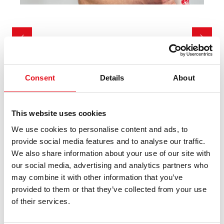
"febi è il marchio più affidabile: non ho mai avuto
"
problemi con la qualità dei loro prodotti e sono
a
Consent
Details
About
pienamente soddisfatto di ciò che c'è in ogni scatola." *
P
c
Jevgenij Mihalkov, coordinatore di officina
c
This website uses cookies
AMG Serviss SIA
d
We use cookies to personalise content and ads, to
(Lettonia)
provide social media features and to analyse our traffic.
V
We also share information about your use of our site with
S
(
our social media, advertising and analytics partners who
may combine it with other information that you’ve
provided to them or that they’ve collected from your use
of their services.
Dipendenti