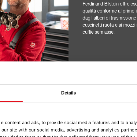
Ferdinand Bilstein offre es
qualità conforme al primo
dagli alberi di trasmission
cuscinetti ruota e ai mozzi 
cuffie semiasse.
ella trasmissione
Details
e content and ads, to provide social media features and to analy
ezza
 our site with our social media, advertising and analytics partn
Elevata r