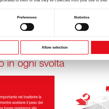
 provided to them or that they’ve collected from your use of their
Preferences
Statistics
Conformità
ualità
case auto
Allow selection
o in ogni svolta
mportante nel trasferire la
 mentre sostiene il peso del
na bassa resistenza alla