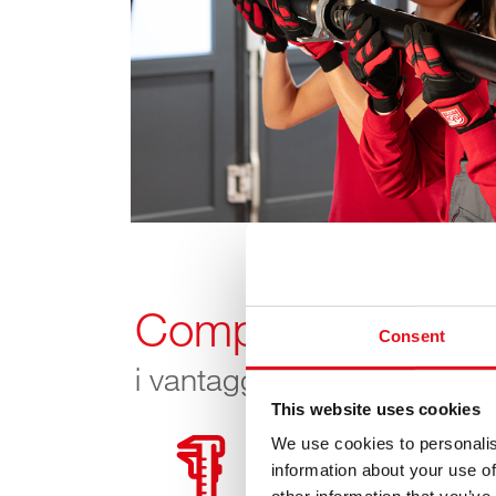
Componenti febi d
Consent
i vantaggi in breve
This website uses cookies
We use cookies to personalis
Precisione e accurat
information about your use of
di esecuzione