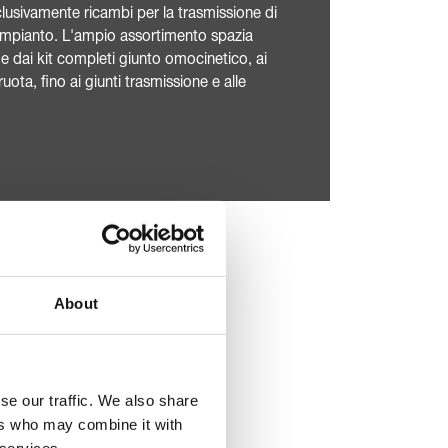
clusivamente ricambi per la trasmissione di
 impianto. L'ampio assortimento spazia
e e dai kit completi giunto omocinetico, ai
ruota, fino ai giunti trasmissione e alle
About
se our traffic. We also share
ers who may combine it with
esistenza e durata