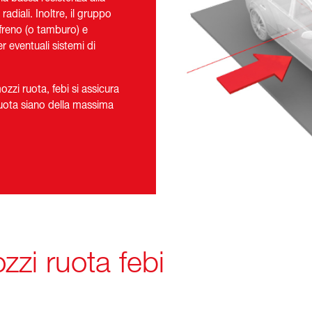
 radiali. Inoltre, il gruppo
 freno (o tamburo) e
er eventuali sistemi di
ozzi ruota, febi si assicura
uota siano della massima
zzi ruota febi