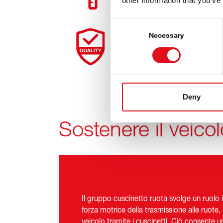
other information that you’ve
Consent
Selection
Necessary
Rigorosi standard di q
Deny
Sostenere il veicol
Il gruppo cuscinetto ruota svolge un ruolo i
forza motrice della trasmissione alle ruote,
veicolo tramite i cuscinetti. Ciò consente u