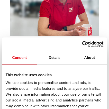
Consent
Details
About
"febi est la marque la plus fiable - je n'ai jamais eu de
"
problèmes avec la qualité de leurs pièces, et je suis
a
This website uses cookies
pleinement satisfait du contenu de chaque boîte." *
p
a
We use cookies to personalise content and ads, to
Jevgenij Mihalkov, coordinateur de l'atelier
e
provide social media features and to analyse our traffic.
AMG Serviss SIA
v
We also share information about your use of our site with
(Lettonie)
c
our social media, advertising and analytics partners who
p
may combine it with other information that you’ve