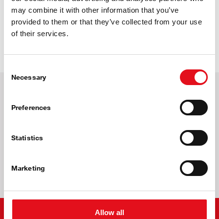
may combine it with other information that you’ve
provided to them or that they’ve collected from your use
节温器
of their services.
实现完美温控
Consent
Necessary
Selection
Preferences
Statistics
Marketing
Allow all