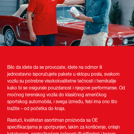
Bilo da idete da se provozate, idete na odmor ili
jednostavno isporučujete pakete u sklopu posla, svakom
vozilu su potrebne visokokvalitetne tečnosti i hemikalije
kako bi se osigurale pouzdanost i njegove performanse. Od
moćnog terenskog vozila do klasičnog američkog
sportskog automobila, i svega između, febi ima ono što
tražite – od početka do kraja.
Rastući, kvalitetan asortiman proizvoda sa OE
specifikacijama je upotpunjen, lakim za korišćenje, onlajn