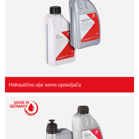
Hidraulično ulje servo upravljača