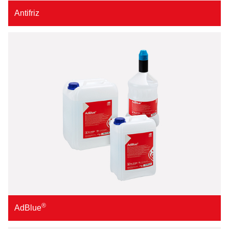
Antifriz
®
AdBlue