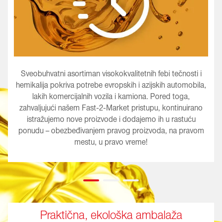
Sveobuhvatni asortiman visokokvalitetnih febi tečnosti i
hemikalija pokriva potrebe evropskih i azijskih automobila,
lakih komercijalnih vozila i kamiona. Pored toga,
zahvaljujući našem Fast-2-Market pristupu, kontinuirano
istražujemo nove proizvode i dodajemo ih u rastuću
ponudu – obezbeđivanjem pravog proizvoda, na pravom
mestu, u pravo vreme!
Praktična, ekološka ambalaža