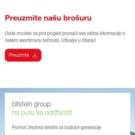
Preuzmite našu brošuru
Ovde možete na prvi pogled pronaći sve važne informacije o
našem asortimanu tečnosti. Uživajte u čitanju!
Preuzmite
bilstein group
na putu ka održivosti
Pomoć životnoj sredini za buduće generacije