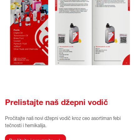
Prelistajte naš džepni vodič
Pročitajte naš novi džepni vodič kroz ceo asortiman febi
tečnosti i hemikalija.