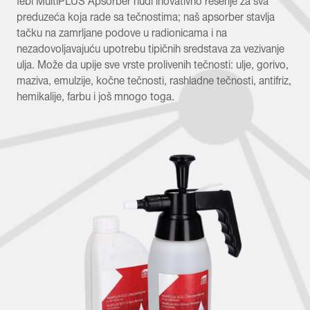
febi MultiPLUS Apsorber nudi inovativno rešenje za sva
preduzeća koja rade sa tečnostima; naš apsorber stavlja
tačku na zamrljane podove u radionicama i na
nezadovoljavajuću upotrebu tipičnih sredstava za vezivanje
ulja. Može da upije sve vrste prolivenih tečnosti: ulje, gorivo,
maziva, emulzije, kočne tečnosti, rashladne tečnosti, antifriz,
hemikalije, farbu i još mnogo toga.