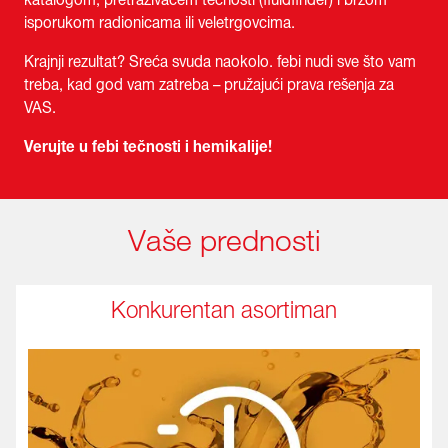
katalogom, pretraživačem tečnosti (fluidfinder) i brzom
isporukom radionicama ili veletrgovcima.
Krajnji rezultat? Sreća svuda naokolo. febi nudi sve što vam
treba, kad god vam zatreba – pružajući prava rešenja za
VAS.
Verujte u febi tečnosti i hemikalije!
Vaše prednosti
Konkurentan asortiman