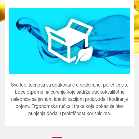
Sve febi tečnosti su upakovane u reciklirane, polietilenske
boce otporne na curenje koje sadrže visokokvalitetne
nalepnice sa jasnom identifikacijom proizvoda i kodiranje
bojom. Ergonomska ručka i traka koja pokazuje nivo
punjenja dodaju praktičnost korisnicima.