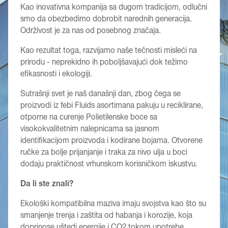
Kao inovativna kompanija sa dugom tradicijom, odlučni
smo da obezbedimo dobrobit narednih generacija.
Održivost je za nas od posebnog značaja.
Kao rezultat toga, razvijamo naše tečnosti misleći na
prirodu - neprekidno ih poboljšavajući dok težimo
efikasnosti i ekologiji.
Sutrašnji svet je naš današnji dan, zbog čega se
proizvodi iz febi Fluids asortimana pakuju u reciklirane,
otporne na curenje Polietilenske boce sa
visokokvalitetnim nalepnicama sa jasnom
identifikacijom proizvoda i kodirane bojama. Otvorene
ručke za bolje prijanjanje i traka za nivo ulja u boci
dodaju praktičnost vrhunskom korisničkom iskustvu.
Da li ste znali?
Ekološki kompatibilna maziva imaju svojstva kao što su
smanjenje trenja i zaštita od habanja i korozije, koja
doprinose uštedi energije i CO2 tokom upotrebe.