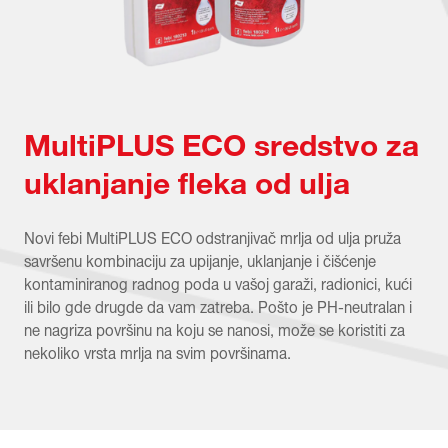
MultiPLUS ECO sredstvo za
uklanjanje fleka od ulja
Novi febi MultiPLUS ECO odstranjivač mrlja od ulja pruža
savršenu kombinaciju za upijanje, uklanjanje i čišćenje
kontaminiranog radnog poda u vašoj garaži, radionici, kući
ili bilo gde drugde da vam zatreba. Pošto je PH-neutralan i
ne nagriza površinu na koju se nanosi, može se koristiti za
nekoliko vrsta mrlja na svim površinama.