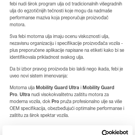
febi nudi širok program ulja od tradicionalnih višegradnih
ulja do egzotičnijih tečnosti koje mogu da nadmaše
performanse maziva koja preporučuje proizvođač
motora.
Sva febi motorna ulja imaju ocenu viskoznosti ulja,
nezavisnu organizaciju i specifikacije proizvođača vozila -
plus preporučene aplikacije napisane na etiketi kako bi se
identifikovala prikladnost svakog ulja.
Da bi izbor pravog proizvoda bio lakši nego ikada, febi je
uveo novi sistem imenovanja:
Motorna ulja
Mobility Guard Ultra
i
Mobility Guard
Pro
.
Ultra
nudi visokokvalitetnu zaštitu motora za
moderna vozila, dok
Pro
pruža profesionalno ulje sa više
OEM specifikacija, obezbeđujući optimalne performanse i
zaštitu za širok spektar vozila.