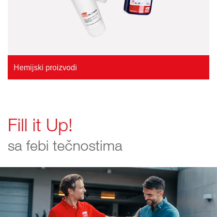
Hemijski proizvodi
Fill it Up!
sa febi tečnostima