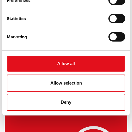
Preferences
Druge tečnosti i hemikalije
Statistics
Pogledajte proizvodnju febi
Marketing
tečnosti i kvalitetan video
Molimo vas da prihvatite kolačiće da biste gledali
Allow all
video na YouTube-u.
Prihvati kolačiće
Allow selection
Deny
Da li ste znali?