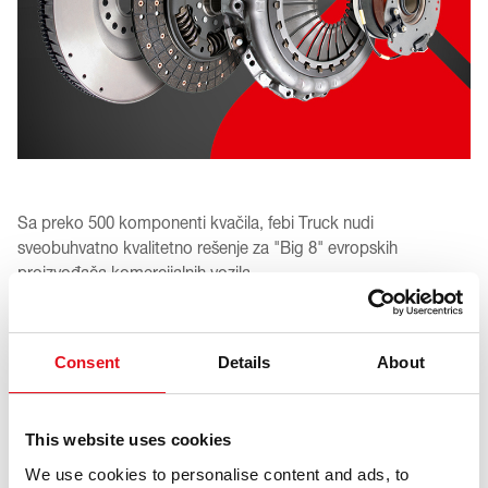
Sa preko 500 komponenti kvačila, febi Truck nudi
sveobuhvatno kvalitetno rešenje za "Big 8" evropskih
proizvođača komercijalnih vozila.
febi Truck jača svoju poziciju pouzdanog partnera za popravke
kvačila - pomažući radionicama da smanje vreme instalacije,
Consent
Details
About
menadžeri voznog parka minimiziraju zastoje, a distributeri
pojednostavljuju svoju ponudu proizvoda pouzdanim
asortimanom visoke potražnje.
This website uses cookies
Otkrijte zašto profesionalci širom sveta veruju febi Truck
We use cookies to personalise content and ads, to
kvačilima!