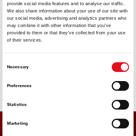
provide social media features and to analyse our traffic.
We also share information about your use of our site with
"Poznajem i radim sa brendom febi već nekoliko decenija.
Prošle godine, počeo sam da instaliram febi kamionska kvačila
our social media, advertising and analytics partners who
i bio sam potpuno impresioniran njihovim kvalitetom i
may combine it with other information that you’ve
preciznošću. Ono što mi je najvažnije je da se kupci ne vraćaju
provided to them or that they’ve collected from your use
sa žalbama na instalirane delove - a febi dosledno podržava
of their services.
svoje visoke standarde kvaliteta."
Mihails Beļajevs, Supervizor radionice
Consent
Riga, Letonija
Necessary
Selection
Pogledajte ceo asortiman febi proizvoda na
Preferences
partsfinder pretraživaču
Statistics
Marketing
Dobijajte febi bilten