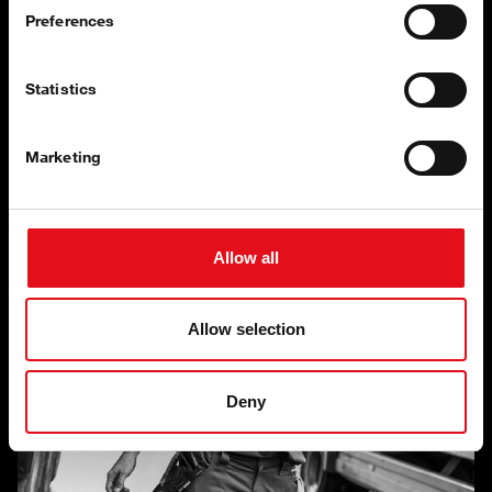
Preferences
Filtros -
Onde Cada Pequeno Detalhe
Statistics
Conta
Marketing
Allow all
Allow selection
Deny