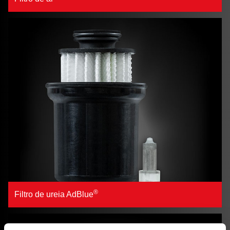
®
Filtro de ureia AdBlue