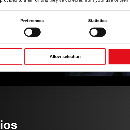
 provided to them or that they’ve collected from your use of their
ralmente só conhecem nos
Preferences
Statistics
e diferentes grupos para
sto demonstra a
ece artigos exclusivos ao
disponíveis através de
multaneamente, esta torna-
equadas tendo em conta o
Allow selection
ios