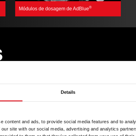
®
Módulos de dosagem de AdBlue
S
Details
ula waste gate? Bomba
Com uma extensa gama de
e apenas as áreas
e content and ads, to provide social media features and to analy
 our site with our social media, advertising and analytics partn
, que distribuidores,