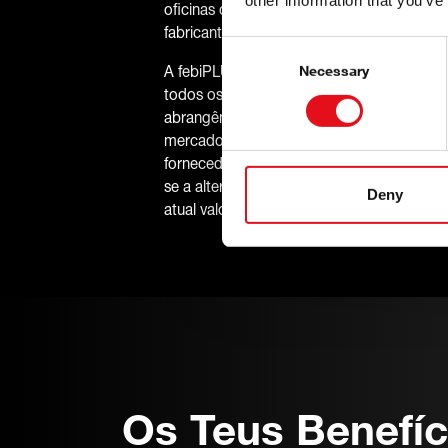
other information that you’ve
oficinas de reparação e consumidores ge
fabricantes OE: febiPLUS.
Consent
Selection
Necessary
A febiPLUS combina mais de 300 artigos d
todos os modelos de automóveis atuais. I
abrangência da gama febi. A febiPLUS ofer
mercado que, de outro modo, só estariam 
fornecedores de equipamento original. Si
se a alternativa ideal para reparações ad
Deny
atual valor de mercado.
Os Teus Benefíc