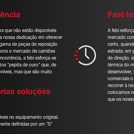
ência
Fast t
os que não estão disponíveis
A febi esfor
 a nossa dedicação em oferecer
mercado com
a gama de peças de reposição
certo, quan
mbora o mercado de camiões
estrada; em 
oncorrência, a febi esforça-se
de direção, 
os "pepita de ouro" que, de
térmica do m
oníveis, mas que são muito
desenvolver, 
comerciais o
recorrer à no
rias soluções
colocamos na
que os nosso
veis no equipamento original.
mente definidas por um "S"