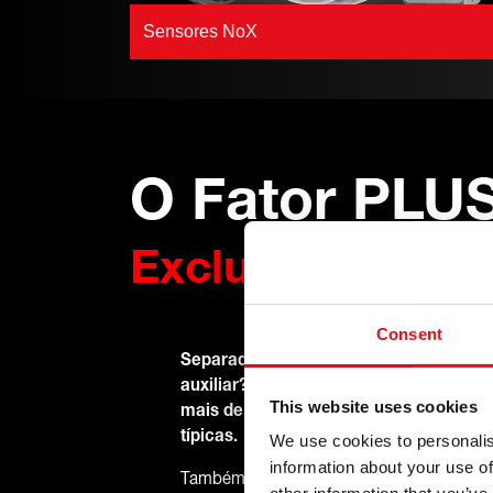
Sensores NoX
O Fator PLU
Exclusivo febi
Consent
Separador do óleo? Regulador da válv
auxiliar? A febi tem – e muito mais. 
This website uses cookies
mais de 34 000 artigos, a febi não cobr
típicas.
We use cookies to personalis
information about your use of
Também disponibilizamos produtos na gama