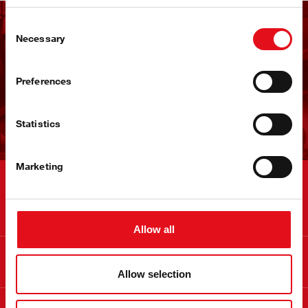
Consent
Получайте рассылку
Necessary
Selection
новостей от febi
Preferences
Подпишитесь сейчас
Statistics
Marketing
Контакты
Allow all
Информация
Allow selection
О febi