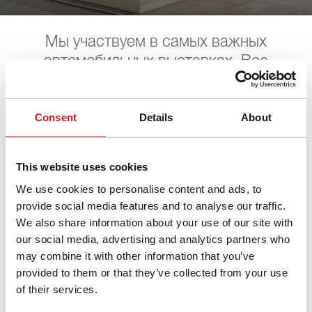
Мы участвуем в самых важных
автомобильных выставках. Все
ближайшие даты можно посмотреть
здесь. С нетерпением ждём Вас.
Consent
Details
About
WM SE Werkstattmesse
This website uses cookies
We use cookies to personalise content and ads, to
provide social media features and to analyse our traffic.
18. сентября 2026 - 19. сентября 2026
·
Wien
·
open in
We also share information about your use of our site with
Maps
our social media, advertising and analytics partners who
may combine it with other information that you’ve
provided to them or that they’ve collected from your use
of their services.