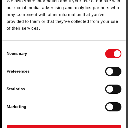
We also share information about your use of our site with
our social media, advertising and analytics partners who
may combine it with other information that you’ve
Высочайшее качество
provided to them or that they’ve collected from your use
of their services.
Проектирование по строгим стандартам качества.
Consent
Necessary
Selection
Preferences
Точное соответствие размеров
Statistics
Производство с обеспечением абсолютной
точности размеров.
Marketing