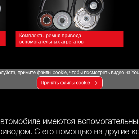
Комплекты ремня привода
вспомогательных агрегатов
луйста, примите файлы cookie, чтобы посмотреть видео на You
Принять файлы cookie
втомобиле имеются вспомогательны
риводом. С его помощью на другие к