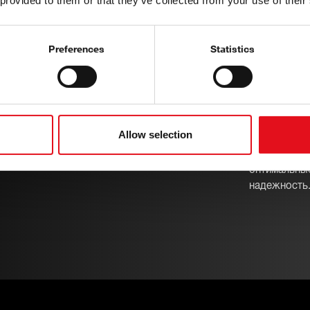
 provided to them or that they’ve collected from your use of their
 ассортимент,
Все компоне
ей распространенных
комплекта д
и сельскохозяйственного
в соответст
Preferences
Statistics
Макси
рок службы
эффек
 компоненты, рассчитанные
Allow selection
Строгий кон
обеспечивают наивысшую
материалов
сть.
оптимальные
надежность