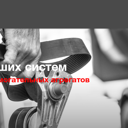
ших систем
огательных агрегатов