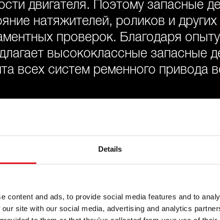
ости двигателя. Поэтому запасные д
ояние натяжителей, роликов и други
аментных проверок. Благодаря опыту
едлагает высококлассные запасные д
а всех систем ременного привода в
Details
ества
e content and ads, to provide social media features and to analy
сортимент
Компл
 our site with our social media, advertising and analytics partn