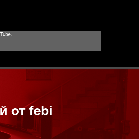
Tube.
 от febi