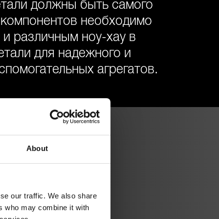
етали должны быть самого
х компонентов необходимо
 и различным ноу-хау в
етали для надежного и
спомогательных агрегатов.
About
se our traffic. We also share
ексные решения
ers who may combine it with