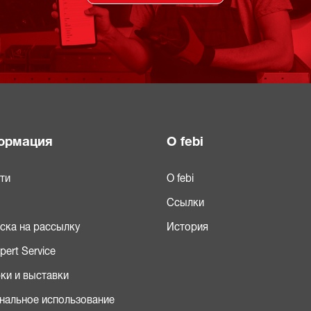
ормация
О febi
ти
О febi
Ссылки
ска на рассылку
История
xpert Service
ки и выставки
нальное использование