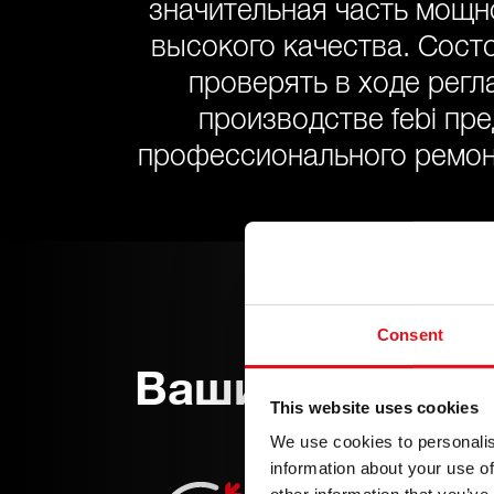
значительная часть мощн
высокого качества. Сост
проверять в ходе регл
производстве febi пр
профессионального ремонт
Consent
Ваши преимущ
This website uses cookies
We use cookies to personalis
Обширный ас
information about your use of