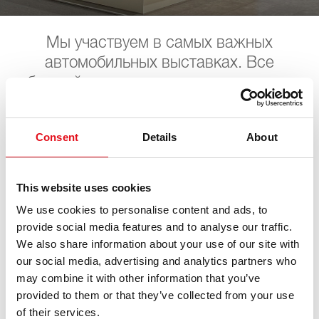
Мы участвуем в самых важных
автомобильных выставках. Все
ближайшие даты можно посмотреть
здесь. С нетерпением ждём Вас.
Consent
Details
About
Profi Service Tage /
This website uses cookies
Coparts
We use cookies to personalise content and ads, to
provide social media features and to analyse our traffic.
We also share information about your use of our site with
27. ноября 2026 - 29. ноября 2026
·
Frankfurt
·
open in
our social media, advertising and analytics partners who
Maps
may combine it with other information that you’ve
provided to them or that they’ve collected from your use
of their services.