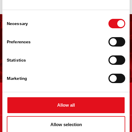
Consent
Necessary
Selection
Получайте рассылку
новостей от febi
Preferences
Statistics
Подпишитесь сейчас
Marketing
Контакты
Allow all
Информация
Allow selection