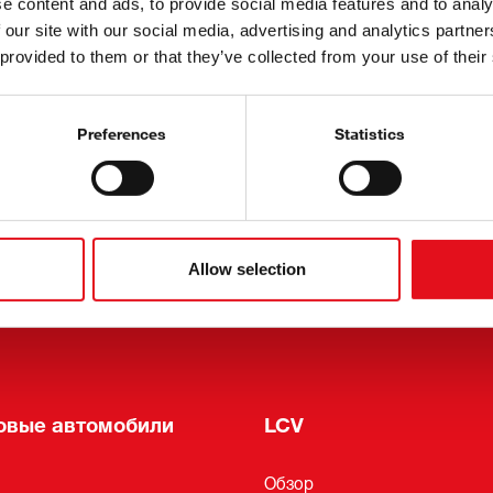
e content and ads, to provide social media features and to analy
 our site with our social media, advertising and analytics partn
 provided to them or that they’ve collected from your use of their
ти
О febi
Ссылки
ска на рассылку
История
Preferences
Statistics
xpert Service
ки и выставки
нальное использование
Allow selection
сов
oKit
овые автомобили
LCV
Обзор