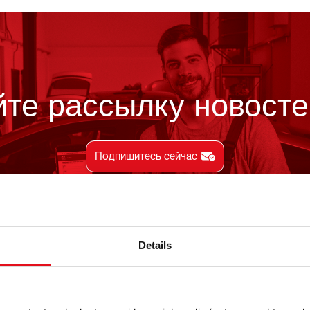
те рассылку новостей
Подпишитесь сейчас
Details
ормация
О febi