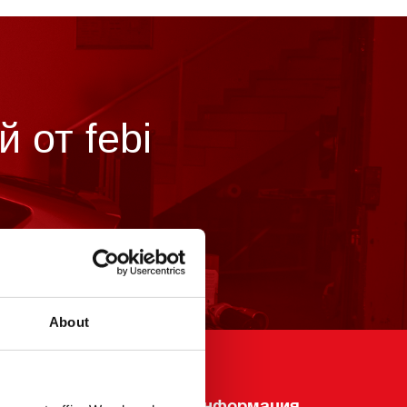
 от febi
About
Юридическая информация