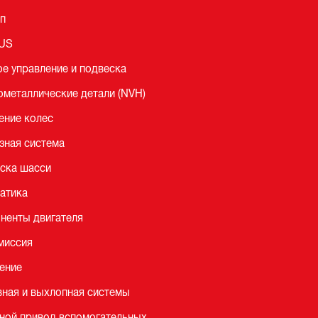
п
LUS
ое управление и подвеска
ометаллические детали (NVH)
ение колес
зная система
ска шасси
атика
ненты двигателя
миссия
ение
вная и выхлопная системы
ной привод вспомогательных