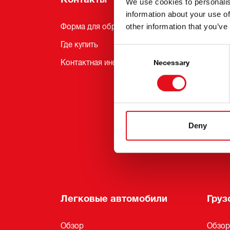
We use cookies to personalis
information about your use of
other information that you’ve
Форма для обратной связи
Новос
Где купить
Услуги
Consent
Selection
Контактная информация
Подпи
Necessary
febi E
Ярмар
Рацио
Deny
ресур
febi Pr
Легковые автомобили
Груз
Обзор
Обзор