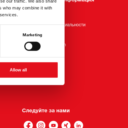
se our traffic. We also share
ers who may combine it with
 services.
Выходные данные
Политика конфиденциальности
Общие условия
Marketing
Whistleblower Platform
Allow all
Следуйте за нами