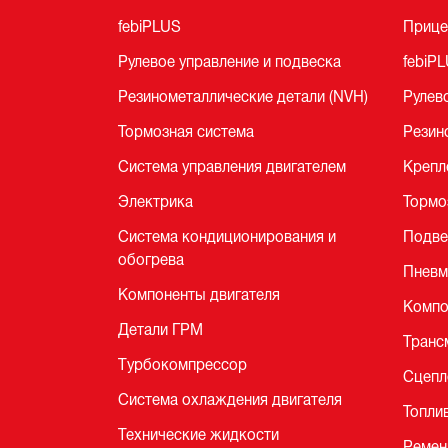
febiPLUS
Прице
Рулевое управление и подвеска
febiP
Резинометаллические детали (NVH)
Рулев
Тормозная система
Pезин
Система управления двигателем
Крепл
Электрика
Тормо
Система кондиционирования и
Подве
обогрева
Пневм
Компоненты двигателя
Компо
Детали ГРМ
Транс
Турбокомпрессор
Сцепл
Система охлаждения двигателя
Топли
Технические жидкости
Ремен