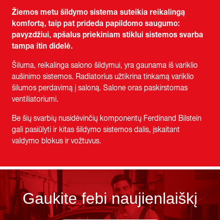
Žiemos metu šildymo sistema suteikia reikalingą
komfortą, taip pat prideda papildomo saugumo:
pavyzdžiui, apšalus priekiniam stiklui sistemos svarba
tampa itin didelė.
Šiluma, reikalinga salono šildymui, yra gaunama iš variklio
aušinimo sistemos. Radiatorius užtikrina tinkamą variklio
šilumos perdavimą į saloną. Salone oras paskirstomas
ventiliatoriumi.
Be šių svarbių nusidėvinčių komponentų Ferdinand Bilstein
gali pasiūlyti ir kitas šildymo sistemos dalis, įskaitant
valdymo blokus ir vožtuvus.
Gaukite febi naujienlaiškį