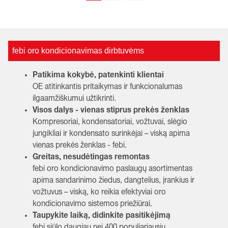
febi oro kondicionavimas dirbtuvėms
Patikima kokybė, patenkinti klientai
OE atitinkantis pritaikymas ir funkcionalumas
ilgaamžiškumui užtikrinti.
Visos dalys - vienas stiprus prekės ženklas
Kompresoriai, kondensatoriai, vožtuvai, slėgio
jungikliai ir kondensato surinkėjai – viską apima
vienas prekės ženklas - febi.
Greitas, nesudėtingas remontas
febi oro kondicionavimo paslaugų asortimentas
apima sandarinimo žiedus, dangtelius, įrankius ir
vožtuvus – viską, ko reikia efektyviai oro
kondicionavimo sistemos priežiūrai.
Taupykite laiką, didinkite pasitikėjimą
febi siūlo daugiau nei 400 populiariausių