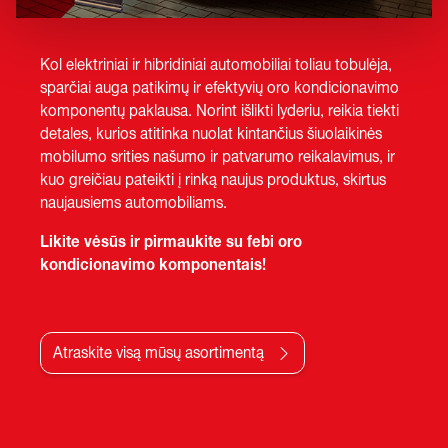
Kol elektriniai ir hibridiniai automobiliai toliau tobulėja,
sparčiai auga patikimų ir efektyvių oro kondicionavimo
komponentų paklausa. Norint išlikti lyderiu, reikia tiekti
detales, kurios atitinka nuolat kintančius šiuolaikinės
mobilumo srities našumo ir patvarumo reikalavimus, ir
kuo greičiau pateikti į rinką naujus produktus, skirtus
naujausiems automobiliams.
Likite vėsūs ir pirmaukite su febi oro
kondicionavimo komponentais!
Atraskite visą mūsų asortimentą