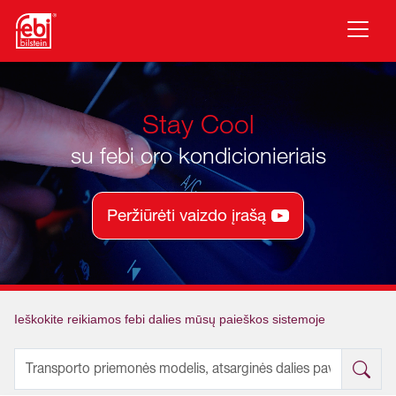
Pereiti prie pagrindinio turinio
Stay Cool
su febi oro kondicionieriais
Peržiūrėti vaizdo įrašą
Ieškokite reikiamos febi dalies mūsų paieškos sistemoje