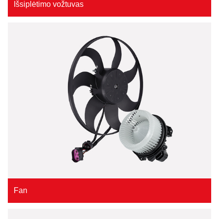
Išsiplėtimo vožtuvas
Fan