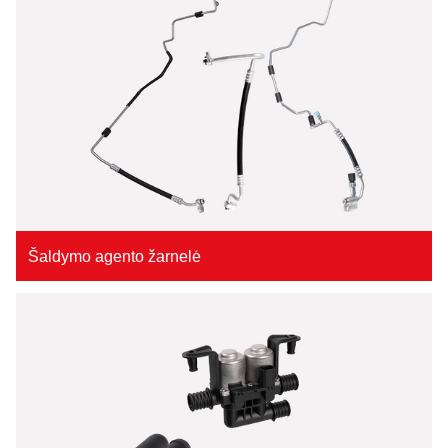
Šaldymo agento žarnelė