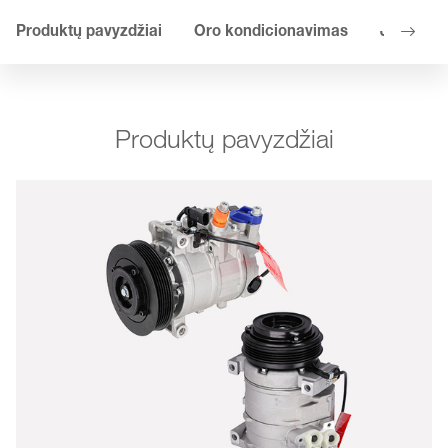
Produktų pavyzdžiai
Oro kondicionavimas
Jūsų pri
Produktų pavyzdžiai