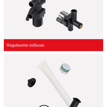
Reguliavimo vožtuvas