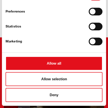
Preferences
Stay Cool
Statistics
su febi oro kondicionavimo sistema
Marketing
Allow all
Allow selection
Deny