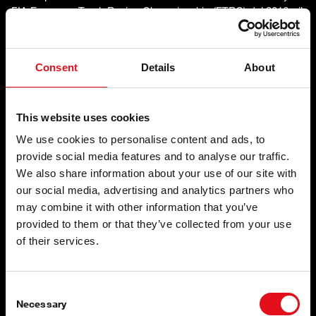
FIA European Truck Racing Championship (ETRC) dal 2016 - il
più grande campionato truck al mondo! Siamo orgogliosi di
essere associati a un campionato così prestigioso e di avere il
Team Schwabentruck nella grande famiglia febi.
Consent
Details
About
This website uses cookies
We use cookies to personalise content and ads, to
provide social media features and to analyse our traffic.
We also share information about your use of our site with
our social media, advertising and analytics partners who
may combine it with other information that you’ve
provided to them or that they’ve collected from your use
of their services.
Consent
Necessary
Selection