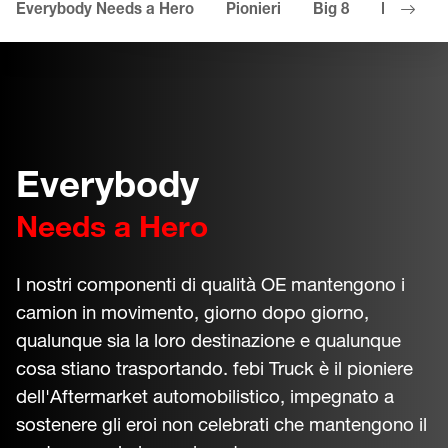
Everybody Needs a Hero
Pionieri
Big 8
I tuoi va
Everybody
Needs a Hero
I nostri componenti di qualità OE mantengono i
camion in movimento, giorno dopo giorno,
qualunque sia la loro destinazione e qualunque
cosa stiano trasportando. febi Truck è il pioniere
dell'Aftermarket automobilistico, impegnato a
sostenere gli eroi non celebrati che mantengono il